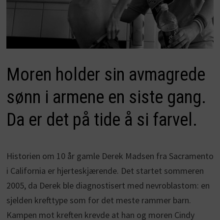
Moren holder sin avmagrede
sønn i armene en siste gang.
Da er det på tide å si farvel.
Historien om 10 år gamle Derek Madsen fra Sacramento
i California er hjerteskjærende. Det startet sommeren
2005, da Derek ble diagnostisert med nevroblastom: en
sjelden krefttype som for det meste rammer barn.
Kampen mot kreften krevde at han og moren Cindy