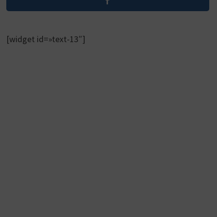
[widget id=»text-13″]