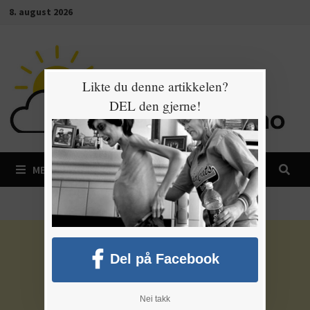
Gå
8. august 2026
til
innhold
Likte du denne artikkelen?
DEL den gjerne!
MENY
Del på Facebook
Nei takk