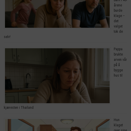
årene
burde
klage –
det
valget
tok de
selv!
Pappa
brukte
arven vår
på å
bygge
hus til
kjæresten i Thailand
Hun
klaget
over sine