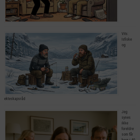
Vits:
Isfiske
og
ekteskapsråd
Jeg
synes
ikke
foreldre
som får
barn i 40-