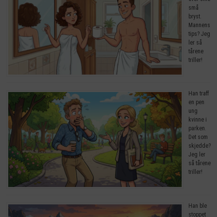
små
bryst.
Mannens
tips? Jeg
ler så
tårene
triller!
Han traff
en pen
ung
kvinne i
parken.
Det som
skjedde?
Jeg ler
så tårene
triller!
Han ble
stoppet