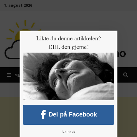
Gå
7. august 2026
til
innhold
Likte du denne artikkelen?
DEL den gjerne!
MENY
Del på Facebook
Nei takk