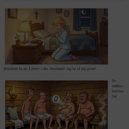
Blondinen ba om å vinne i Lotto. Resultatet? Jeg ler så jeg griner!
De
møttes i
badstua.
Det