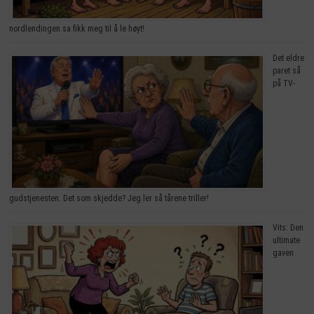
nordlendingen sa fikk meg til å le høyt!
Det eldre
paret så
på TV-
gudstjenesten. Det som skjedde? Jeg ler så tårene triller!
Vits: Den
ultimate
gaven