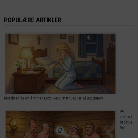
POPULÆRE ARTIKLER
Blondinen ba om å vinne i Lotto. Resultatet? Jeg ler så jeg griner!
De
møttes i
badstua.
Det