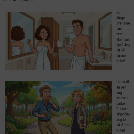
Hun
klaget
over sine
små
bryst.
Mannens
tips? Jeg
ler så
tårene
triller!
Han traff
en pen
ung
kvinne i
parken.
Det som
skjedde?
Jeg ler
så tårene
triller!