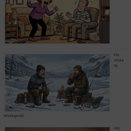
Vits:
Isfiske
og
ekteskapsråd
Jeg