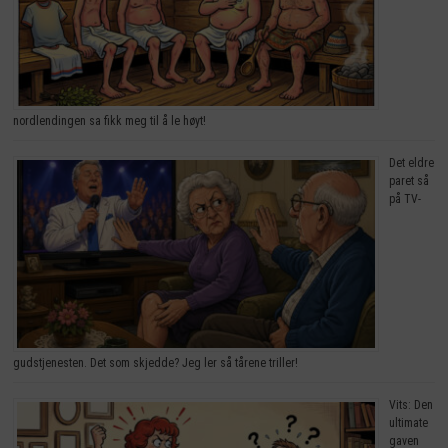
nordlendingen sa fikk meg til å le høyt!
Det eldre
paret så
på TV-
gudstjenesten. Det som skjedde? Jeg ler så tårene triller!
Vits: Den
ultimate
gaven