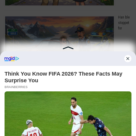
Han ble
stoppet
for
råkjøring. Grunnen? Jeg ler så tårene triller!
Copyright © 2026
Dagens Beste
. Drevet av
WordPress
og
Bam
.