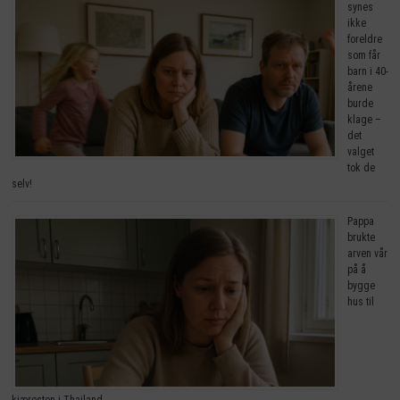
synes
ikke
foreldre
som får
barn i 40-
årene
burde
klage –
det
valget
tok de
selv!
Pappa
brukte
arven vår
på å
bygge
hus til
kjæresten i Thailand