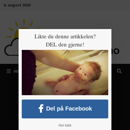
Gå
6. august 2026
til
innhold
Likte du denne artikkelen?
DEL den gjerne!
MENY
Del på Facebook
Nei takk