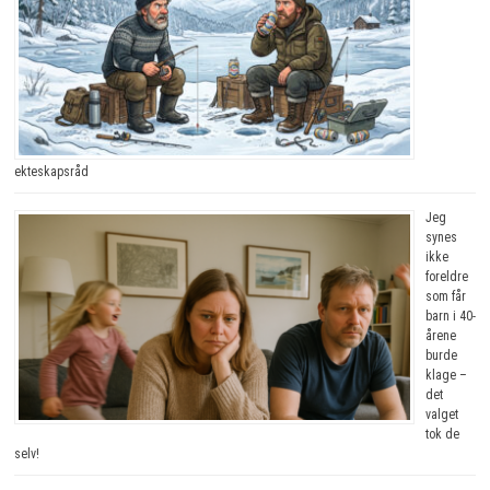
ekteskapsråd
Jeg
synes
ikke
foreldre
som får
barn i 40-
årene
burde
klage –
det
valget
tok de
selv!