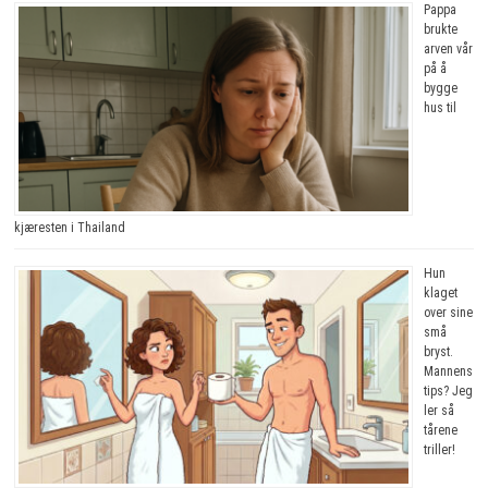
Pappa
brukte
arven vår
på å
bygge
hus til
kjæresten i Thailand
Hun
klaget
over sine
små
bryst.
Mannens
tips? Jeg
ler så
tårene
triller!