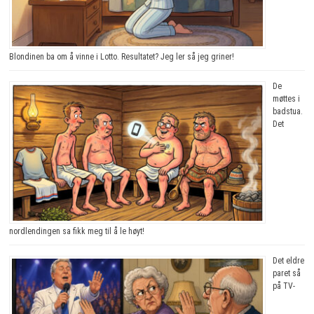
Blondinen ba om å vinne i Lotto. Resultatet? Jeg ler så jeg griner!
De
møttes i
badstua.
Det
nordlendingen sa fikk meg til å le høyt!
Det eldre
paret så
på TV-