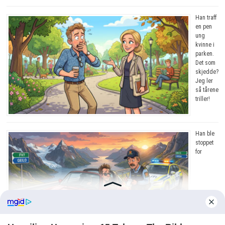
Han traff
en pen
ung
kvinne i
parken.
Det som
skjedde?
Jeg ler
så tårene
triller!
Han ble
stoppet
for