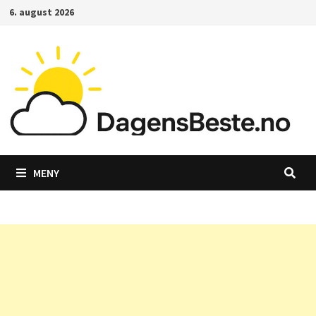
Gå
6. august 2026
til
innhold
MENY