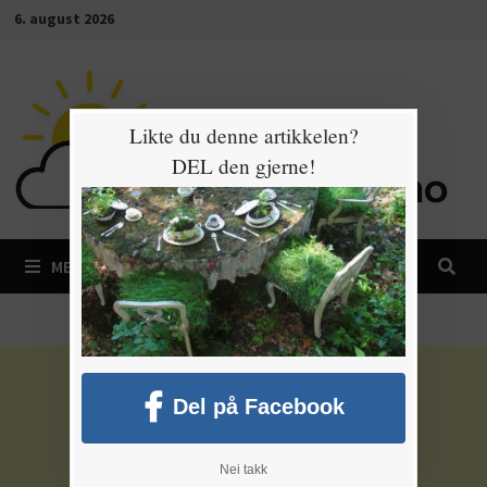
Gå
6. august 2026
til
innhold
Likte du denne artikkelen?
DEL den gjerne!
MENY
Del på Facebook
Nei takk