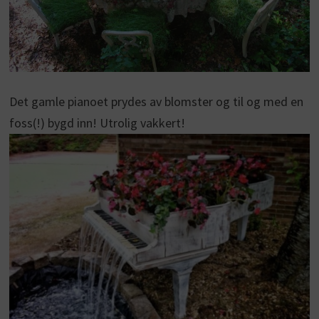
Det gamle pianoet prydes av blomster og til og med en
foss(!) bygd inn! Utrolig vakkert!