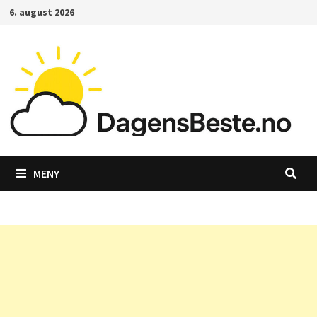
Gå
6. august 2026
til
innhold
MENY