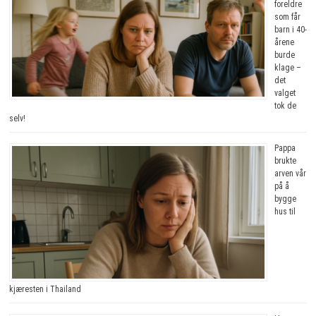
foreldre
som får
barn i 40-
årene
burde
klage –
det
valget
tok de
selv!
Pappa
brukte
arven vår
på å
bygge
hus til
kjæresten i Thailand