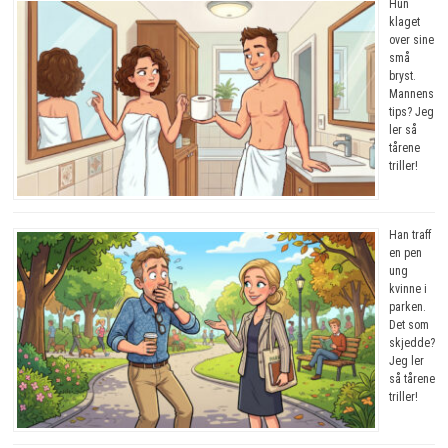
Hun
klaget
over sine
små
bryst.
Mannens
tips? Jeg
ler så
tårene
triller!
Han traff
en pen
ung
kvinne i
parken.
Det som
skjedde?
Jeg ler
så tårene
triller!