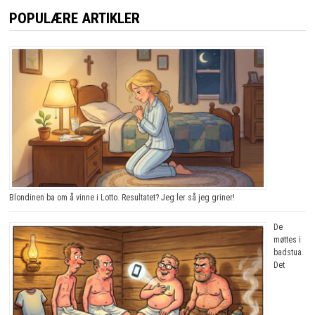
POPULÆRE ARTIKLER
Blondinen ba om å vinne i Lotto. Resultatet? Jeg ler så jeg griner!
De
møttes i
badstua.
Det