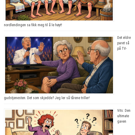
nordlendingen sa fikk meg til å le høyt!
Det eldre
paret så
på TV-
gudstjenesten. Det som skjedde? Jeg ler så tårene triller!
Vits: Den
ultimate
gaven