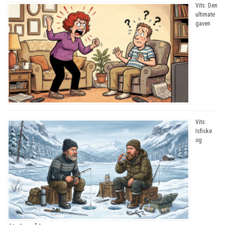
Vits: Den
ultimate
gaven
Vits:
Isfiske
og