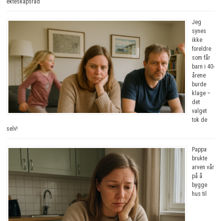
ekteskapsråd
Jeg
synes
ikke
foreldre
som får
barn i 40-
årene
burde
klage –
det
valget
tok de
selv!
Pappa
brukte
arven vår
på å
bygge
hus til