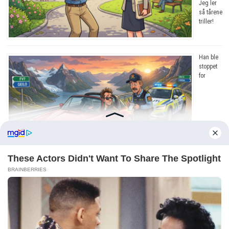
Jeg ler
så tårene
triller!
Han ble
stoppet
for
råkjøring. Grunnen? Jeg ler så tårene triller!