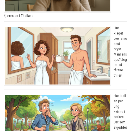
kjæresten i Thailand
Hun
klaget
over sine
små
bryst.
Mannens
tips? Jeg
ler så
tårene
triller!
Han traff
en pen
ung
kvinne i
parken.
Det som
skjedde?