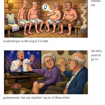
badstua.
Det
nordlendingen sa fikk meg til å le høyt!
Det eldre
paret så
på TV-
gudstjenesten. Det som skjedde? Jeg ler så tårene triller!