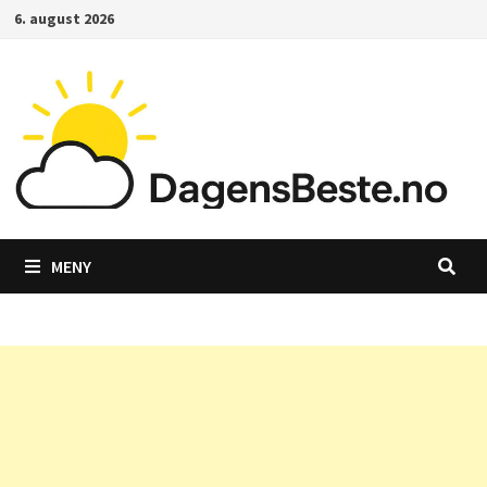
Gå
6. august 2026
til
innhold
MENY