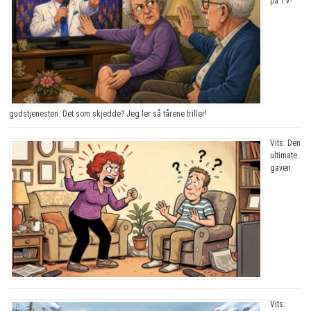
på TV-
gudstjenesten. Det som skjedde? Jeg ler så tårene triller!
Vits: Den
ultimate
gaven
Vits: