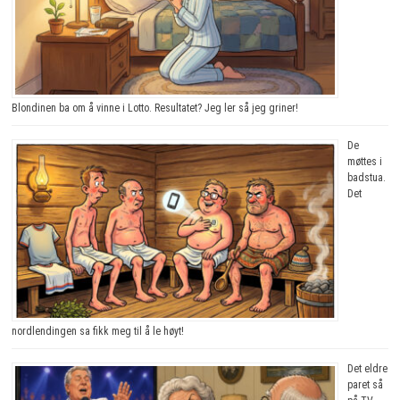
Blondinen ba om å vinne i Lotto. Resultatet? Jeg ler så jeg griner!
De
møttes i
badstua.
Det
nordlendingen sa fikk meg til å le høyt!
Det eldre
paret så