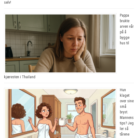
selv!
Pappa
brukte
arven vår
på å
bygge
hus til
kjæresten i Thailand
Hun
klaget
over sine
små
bryst.
Mannens
tips? Jeg
ler så
tårene