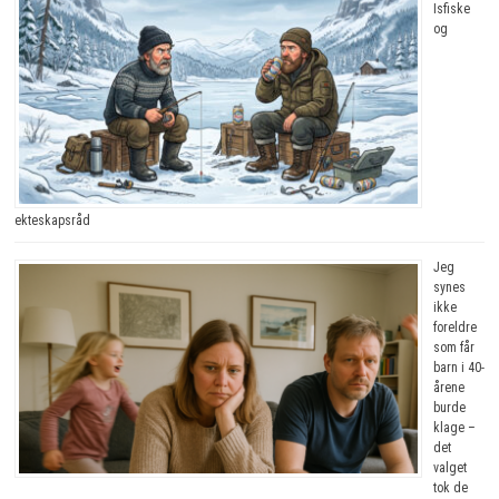
Isfiske
og
ekteskapsråd
Jeg
synes
ikke
foreldre
som får
barn i 40-
årene
burde
klage –
det
valget
tok de