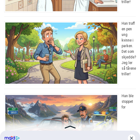
triller!
Han traff
en pen
ung
kvinne i
parken.
Det som
skjedde?
Jeg ler
så tårene
triller!
Han ble
stoppet
for