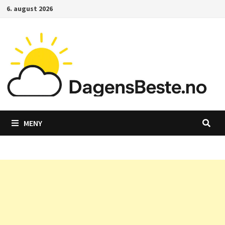
Gå
6. august 2026
til
innhold
MENY