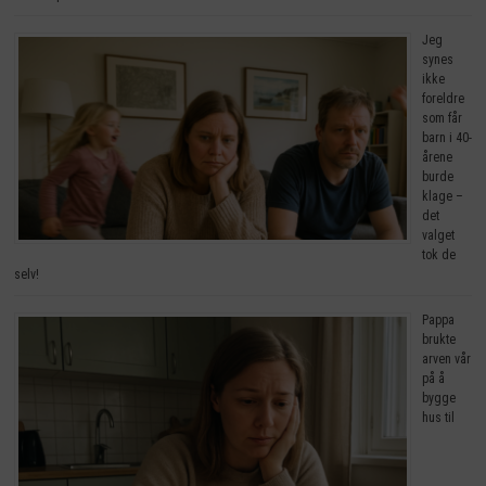
Jeg
synes
ikke
foreldre
som får
barn i 40-
årene
burde
klage –
det
valget
tok de
selv!
Pappa
brukte
arven vår
på å
bygge
hus til