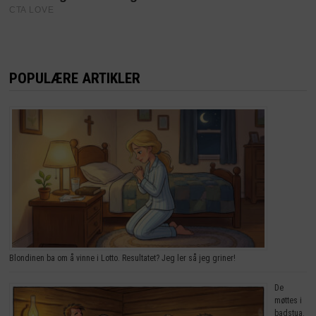
POPULÆRE ARTIKLER
Blondinen ba om å vinne i Lotto. Resultatet? Jeg ler så jeg griner!
De
møttes i
badstua.