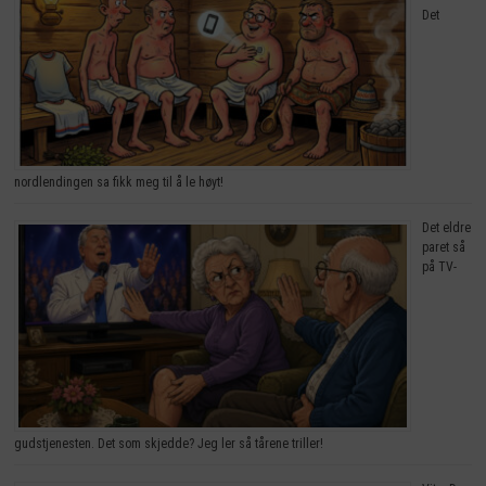
Det
nordlendingen sa fikk meg til å le høyt!
Det eldre
paret så
på TV-
gudstjenesten. Det som skjedde? Jeg ler så tårene triller!