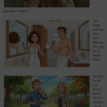
kjæresten i Thailand
Hun
klaget
over sine
små
bryst.
Mannens
tips? Jeg
ler så
tårene
triller!
Han traff
en pen
ung
kvinne i
parken.
Det som
skjedde?
Jeg ler