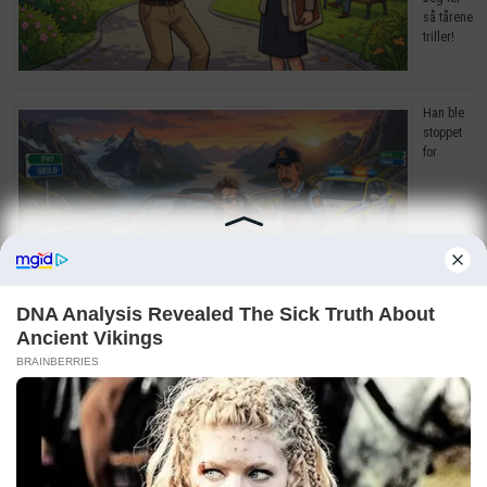
så tårene
triller!
Han ble
stoppet
for
råkjøring. Grunnen? Jeg ler så tårene triller!