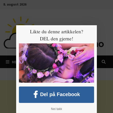
Gå
8. august 2026
til
innhold
Likte du denne artikkelen?
DEL den gjerne!
MENY
Del på Facebook
Nei takk