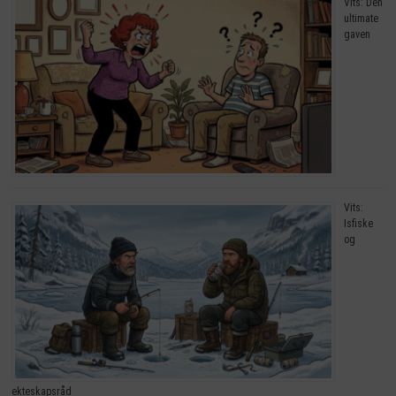
Vits: Den
ultimate
gaven
Vits:
Isfiske
og
ekteskapsråd