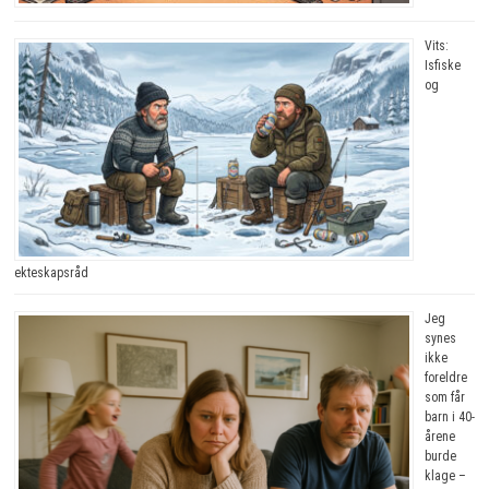
Vits:
Isfiske
og
ekteskapsråd
Jeg
synes
ikke
foreldre
som får
barn i 40-
årene
burde
klage –