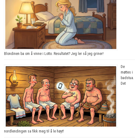
Blondinen ba om å vinne i Lotto. Resultatet? Jeg ler så jeg griner!
De
møttes i
badstua.
Det
nordlendingen sa fikk meg til å le høyt!