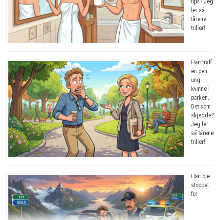
tips? Jeg
ler så
tårene
triller!
Han traff
en pen
ung
kvinne i
parken.
Det som
skjedde?
Jeg ler
så tårene
triller!
Han ble
stoppet
for