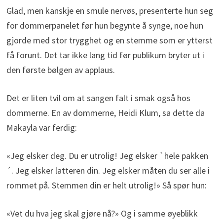
Glad, men kanskje en smule nervøs, presenterte hun seg
for dommerpanelet før hun begynte å synge, noe hun
gjorde med stor trygghet og en stemme som er ytterst
få forunt. Det tar ikke lang tid før publikum bryter ut i
den første bølgen av applaus.
Det er liten tvil om at sangen falt i smak også hos
dommerne. En av dommerne, Heidi Klum, sa dette da
Makayla var ferdig:
«Jeg elsker deg. Du er utrolig! Jeg elsker `hele pakken
´. Jeg elsker latteren din. Jeg elsker måten du ser alle i
rommet på. Stemmen din er helt utrolig!» Så spør hun:
«Vet du hva jeg skal gjøre nå?» Og i samme øyeblikk