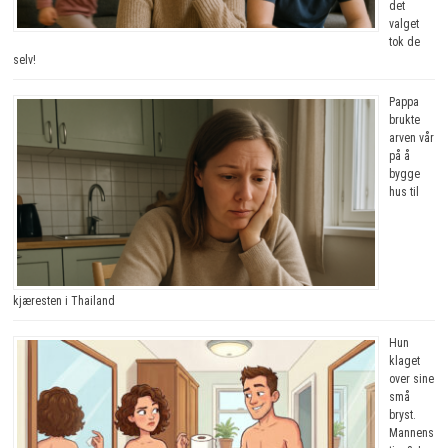
det
valget
tok de
selv!
Pappa
brukte
arven vår
på å
bygge
hus til
kjæresten i Thailand
Hun
klaget
over sine
små
bryst.
Mannens