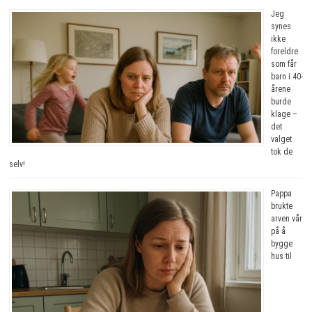
Jeg
synes
ikke
foreldre
som får
barn i 40-
årene
burde
klage –
det
valget
tok de
selv!
Pappa
brukte
arven vår
på å
bygge
hus til