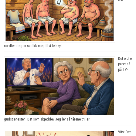
nordlendingen sa fikk meg til å le høyt!
Det eldre
paret så
på TV-
gudstjenesten. Det som skjedde? Jeg ler så tårene triller!
Vits: Den