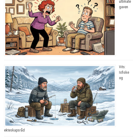
ultimate
gaven
Vits:
Isfiske
og
ekteskapsråd