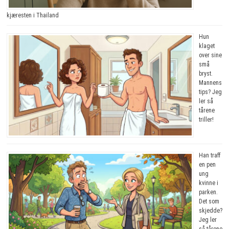
kjæresten i Thailand
Hun
klaget
over sine
små
bryst.
Mannens
tips? Jeg
ler så
tårene
triller!
Han traff
en pen
ung
kvinne i
parken.
Det som
skjedde?
Jeg ler
så tårene