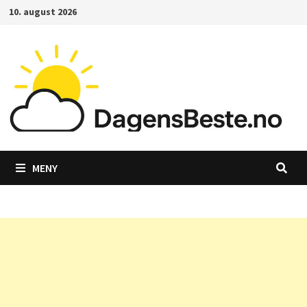
Gå
10. august 2026
til
innhold
MENY