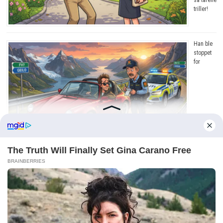
triller!
Han ble
stoppet
for
råkjøring. Grunnen? Jeg ler så tårene triller!
Copyright © 2026
Dagens Beste
. Drevet av
WordPress
og
Bam
.