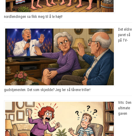
nordlendingen sa fikk meg til å le høyt!
Det eldre
paret så
på TV-
gudstjenesten. Det som skjedde? Jeg ler så tårene triller!
Vits: Den
ultimate
gaven