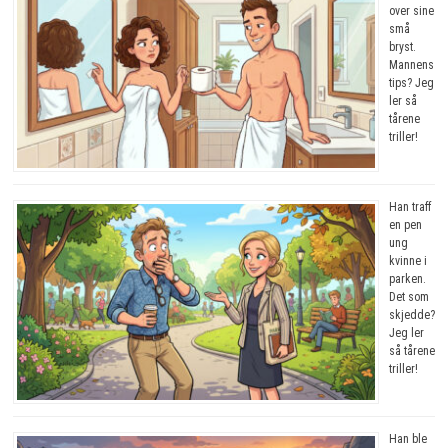
over sine
små
bryst.
Mannens
tips? Jeg
ler så
tårene
triller!
Han traff
en pen
ung
kvinne i
parken.
Det som
skjedde?
Jeg ler
så tårene
triller!
Han ble