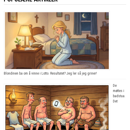
Blondinen ba om å vinne i Lotto. Resultatet? Jeg ler så jeg griner!
De
møttes i
badstua.
Det