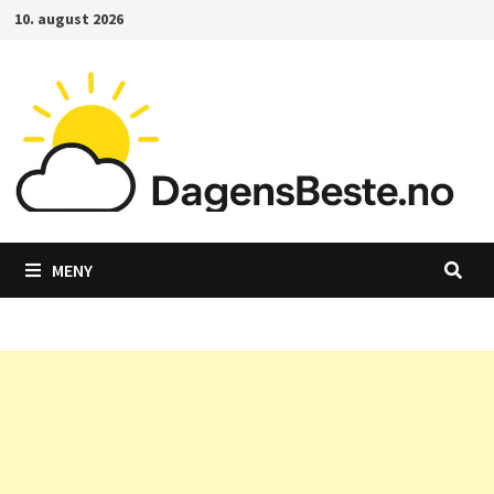
Gå
10. august 2026
til
innhold
MENY