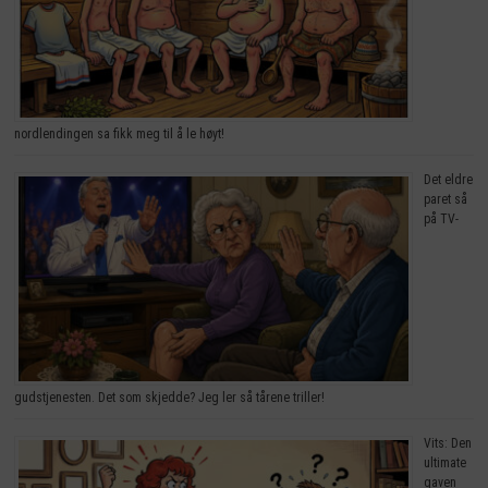
nordlendingen sa fikk meg til å le høyt!
Det eldre
paret så
på TV-
gudstjenesten. Det som skjedde? Jeg ler så tårene triller!
Vits: Den
ultimate
gaven