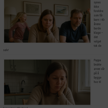
synes
ikke
foreldre
som får
barn i 40-
årene
burde
klage –
det
valget
tok de
selv!
Pappa
brukte
arven vår
på å
bygge
hus til