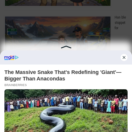
Han ble
stoppet
for
råkjøring. Grunnen? Jeg ler så tårene triller!
Copyright © 2026
Dagens Beste
. Drevet av
WordPress
og
Bam
.