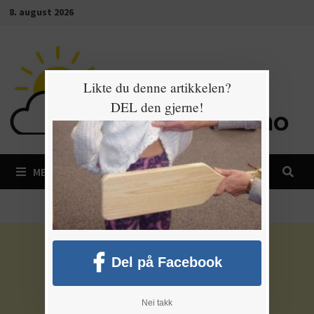
Gå
8. august 2026
til
innhold
Likte du denne artikkelen?
DEL den gjerne!
MENY
Del på Facebook
Nei takk