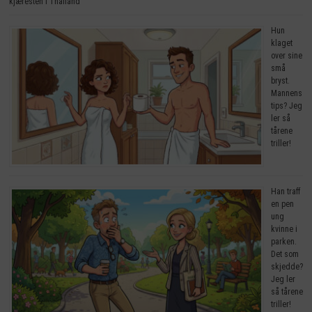
kjæresten i Thailand
Hun
klaget
over sine
små
bryst.
Mannens
tips? Jeg
ler så
tårene
triller!
Han traff
en pen
ung
kvinne i
parken.
Det som
skjedde?
Jeg ler
så tårene
triller!