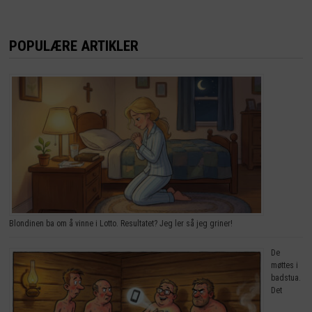
POPULÆRE ARTIKLER
Blondinen ba om å vinne i Lotto. Resultatet? Jeg ler så jeg griner!
De
møttes i
badstua.
Det