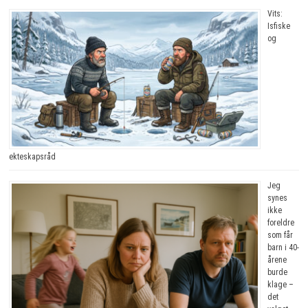
Vits:
Isfiske
og
ekteskapsråd
Jeg
synes
ikke
foreldre
som får
barn i 40-
årene
burde
klage –
det