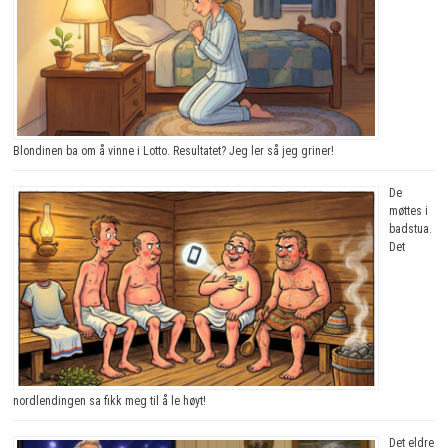
Blondinen ba om å vinne i Lotto. Resultatet? Jeg ler så jeg griner!
De
møttes i
badstua.
Det
nordlendingen sa fikk meg til å le høyt!
Det eldre