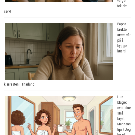
valget
tok de
selv!
Pappa
brukte
arven vår
på å
bygge
hus til
kjæresten i Thailand
Hun
klaget
over sine
små
bryst.
Mannens
tips? Jeg
ler så