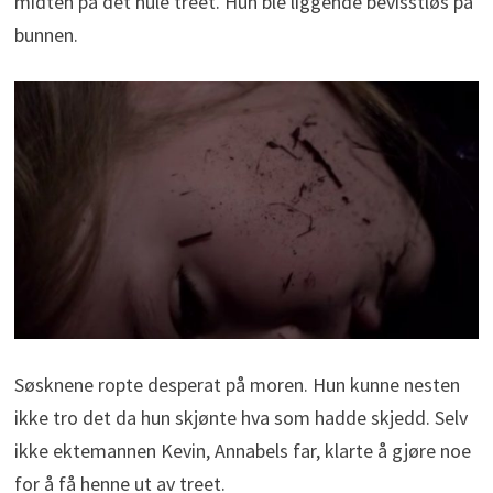
midten på det hule treet. Hun ble liggende bevisstløs på
bunnen.
Søsknene ropte desperat på moren. Hun kunne nesten
ikke tro det da hun skjønte hva som hadde skjedd. Selv
ikke ektemannen Kevin, Annabels far, klarte å gjøre noe
for å få henne ut av treet.