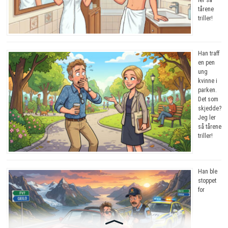
tårene
triller!
Han traff
en pen
ung
kvinne i
parken.
Det som
skjedde?
Jeg ler
så tårene
triller!
Han ble
stoppet
for