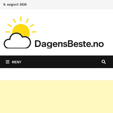
Gå
8. august 2026
til
innhold
MENY