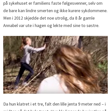
på sykehuset er familiens faste følgesvenner, selv om
de bare kan lindre smerten og ikke kurere sykdommene.
Men i 2012 skjedde det noe utrolig, da 8 år gamle
Annabel var ute i hagen og lekte med sine to søstre.
Da hun klatret i et tre, falt den lille jenta 9 meter ned – i