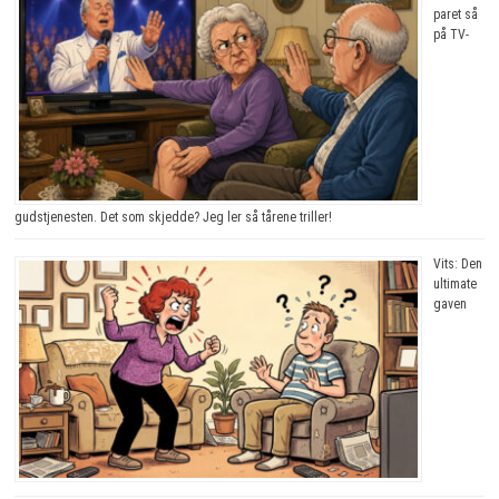
paret så
på TV-
gudstjenesten. Det som skjedde? Jeg ler så tårene triller!
Vits: Den
ultimate
gaven