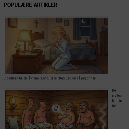
POPULÆRE ARTIKLER
Blondinen ba om å vinne i Lotto. Resultatet? Jeg ler så jeg griner!
De
møttes i
badstua.
Det