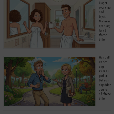
klaget
over sine
små
bryst.
Mannens
tips? Jeg
ler så
tårene
triller!
Han traff
en pen
ung
kvinne i
parken.
Det som
skjedde?
Jeg ler
så tårene
triller!