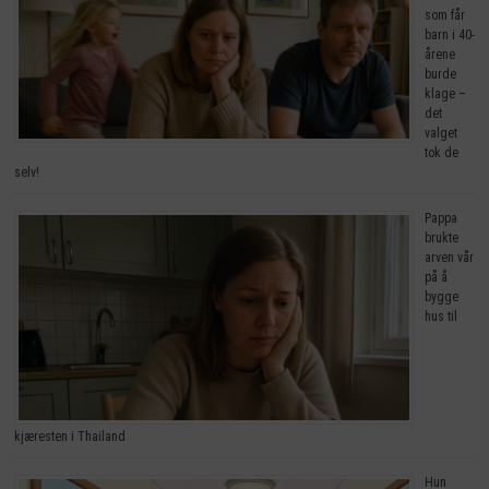
som får
barn i 40-
årene
burde
klage –
det
valget
tok de
selv!
Pappa
brukte
arven vår
på å
bygge
hus til
kjæresten i Thailand
Hun