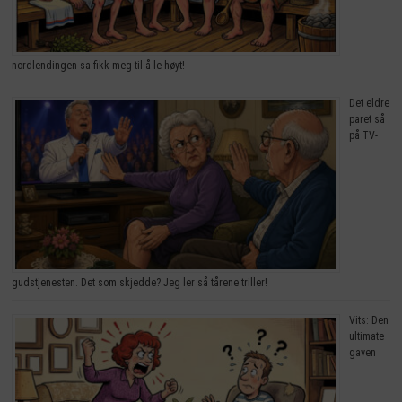
nordlendingen sa fikk meg til å le høyt!
Det eldre
paret så
på TV-
gudstjenesten. Det som skjedde? Jeg ler så tårene triller!
Vits: Den
ultimate
gaven