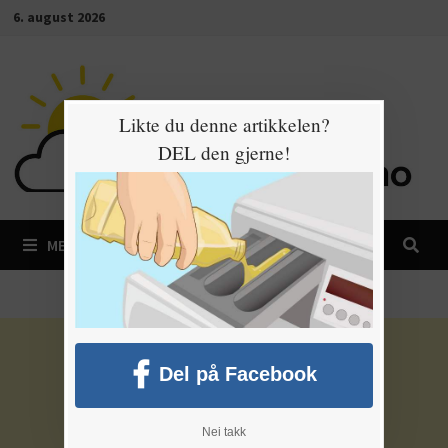
Gå
6. august 2026
til
innhold
Likte du denne artikkelen?
DEL den gjerne!
MENY
Del på Facebook
Nei takk