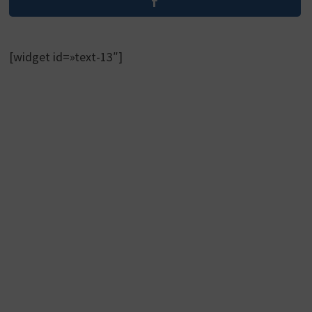
[widget id=»text-13″]