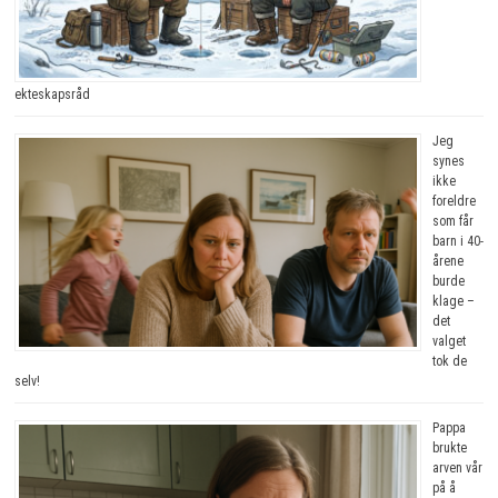
ekteskapsråd
Jeg
synes
ikke
foreldre
som får
barn i 40-
årene
burde
klage –
det
valget
tok de
selv!
Pappa
brukte
arven vår
på å