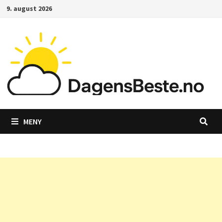
Gå
9. august 2026
til
innhold
MENY