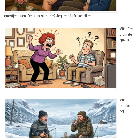
gudstjenesten. Det som skjedde? Jeg ler så tårene triller!
Vits: Den
ultimate
gaven
Vits:
Isfiske
og