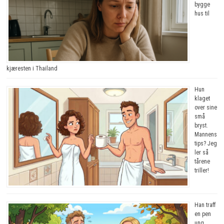
bygge
hus til
kjæresten i Thailand
Hun
klaget
over sine
små
bryst.
Mannens
tips? Jeg
ler så
tårene
triller!
Han traff
en pen
ung