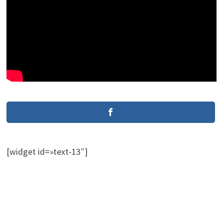
[widget id=»text-13″]