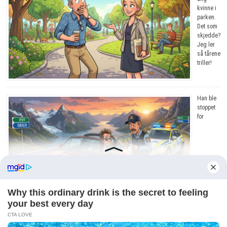
kvinne i
parken.
Det som
skjedde?
Jeg ler
så tårene
triller!
Han ble
stoppet
for
råkjøring. Grunnen? Jeg ler så tårene triller!