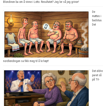
Blondinen ba om å vinne i Lotto. Resultatet? Jeg ler så jeg griner!
De
møttes i
badstua.
Det
nordlendingen sa fikk meg til å le høyt!
Det eldre
paret så
på TV-