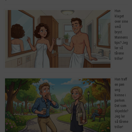
Hun
klaget
over sine
små
bryst.
Mannens
tips? Jeg
ler så
tårene
triller!
Han traff
en pen
ung
kvinne i
parken.
Det som
skjedde?
Jeg ler
så tårene
triller!