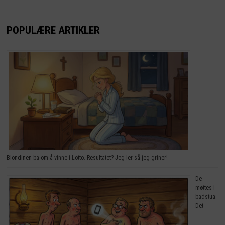
POPULÆRE ARTIKLER
Blondinen ba om å vinne i Lotto. Resultatet? Jeg ler så jeg griner!
De
møttes i
badstua.
Det