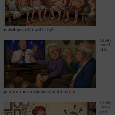
nordlendingen sa fikk meg til å le høyt!
Det eldre
paret så
på TV-
gudstjenesten. Det som skjedde? Jeg ler så tårene triller!
Vits: Den
ultimate
gaven