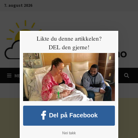
Gå
7. august 2026
til
innhold
Likte du denne artikkelen?
DEL den gjerne!
MENY
Del på Facebook
Nei takk