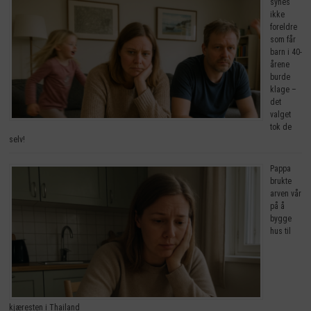
synes
ikke
foreldre
som får
barn i 40-
årene
burde
klage –
det
valget
tok de
selv!
Pappa
brukte
arven vår
på å
bygge
hus til
kjæresten i Thailand