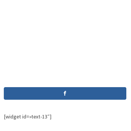
[widget id=»text-13″]