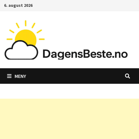
Gå
6. august 2026
til
innhold
MENY