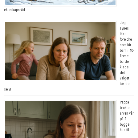
ekteskapsråd
Jeg
synes
ikke
foreldre
som får
barn i 40-
årene
burde
klage –
det
valget
tok de
selv!
Pappa
brukte
arven vår
på å
bygge
hus til