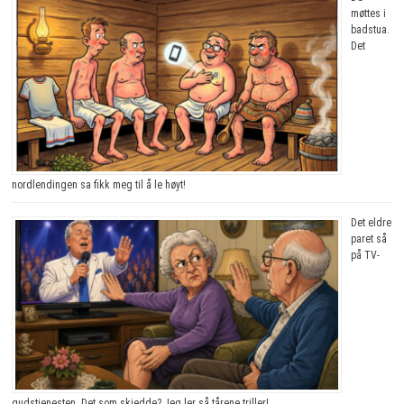
møttes i
badstua.
Det
nordlendingen sa fikk meg til å le høyt!
Det eldre
paret så
på TV-
gudstjenesten. Det som skjedde? Jeg ler så tårene triller!