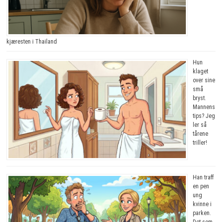
kjæresten i Thailand
Hun
klaget
over sine
små
bryst.
Mannens
tips? Jeg
ler så
tårene
triller!
Han traff
en pen
ung
kvinne i
parken.
Det som