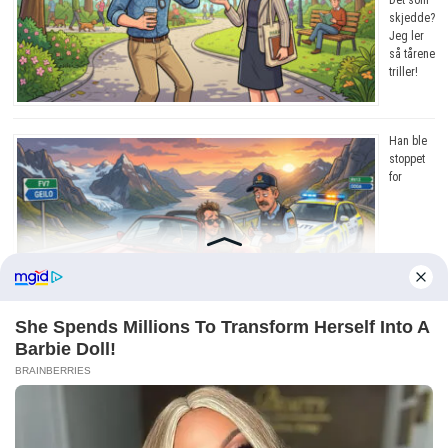
skjedde?
Jeg ler
så tårene
triller!
Han ble
stoppet
for
råkjøring. Grunnen? Jeg ler så tårene triller!