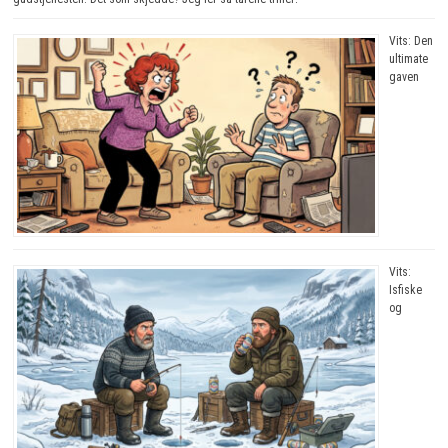
Vits: Den
ultimate
gaven
Vits:
Isfiske
og