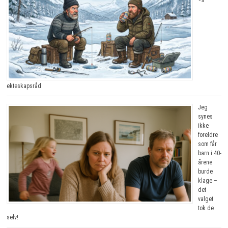
ekteskapsråd
Jeg
synes
ikke
foreldre
som får
barn i 40-
årene
burde
klage –
det
valget
tok de
selv!