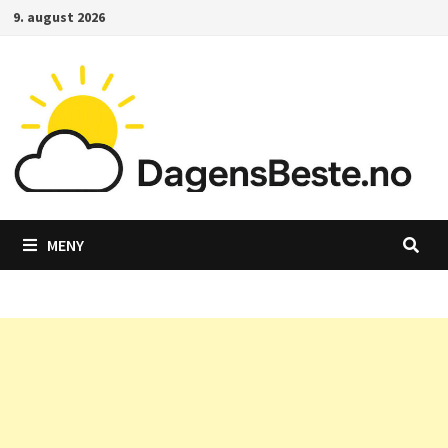
Gå
9. august 2026
til
innhold
MENY