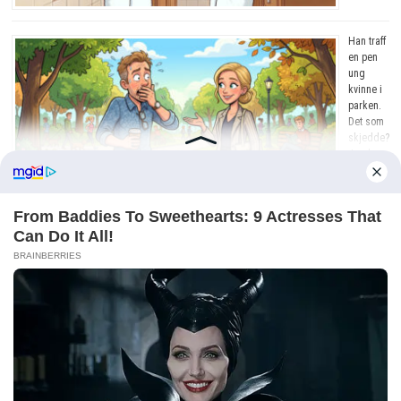
Han traff
en pen
ung
kvinne i
parken.
Det som
skjedde?
Jeg ler
så tårene
triller!
Han ble
stoppet
for