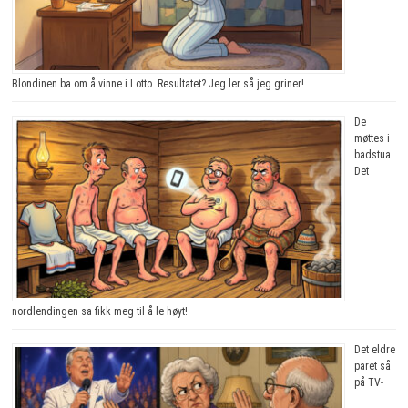
Blondinen ba om å vinne i Lotto. Resultatet? Jeg ler så jeg griner!
De
møttes i
badstua.
Det
nordlendingen sa fikk meg til å le høyt!
Det eldre
paret så
på TV-