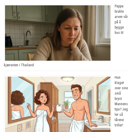
Pappa
brukte
arven vår
på å
bygge
hus til
kjæresten i Thailand
Hun
klaget
over sine
små
bryst.
Mannens
tips? Jeg
ler så
tårene
triller!