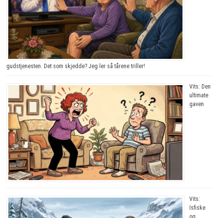
gudstjenesten. Det som skjedde? Jeg ler så tårene triller!
Vits: Den
ultimate
gaven
Vits:
Isfiske
og