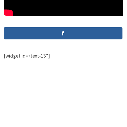
[widget id=»text-13″]