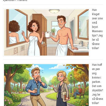
kjæresten i Thailand
Hun
klaget
over sine
små
bryst.
Mannens
tips? Jeg
ler så
tårene
triller!
Han traff
en pen
ung
kvinne i
parken.
Det som
skjedde?
Jeg ler
så tårene
triller!