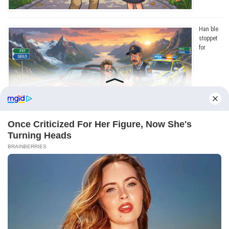
Han ble
stoppet
for
råkjøring. Grunnen? Jeg ler så tårene triller!
Copyright © 2026
Dagens Beste
. Drevet av
WordPress
og
Bam
.