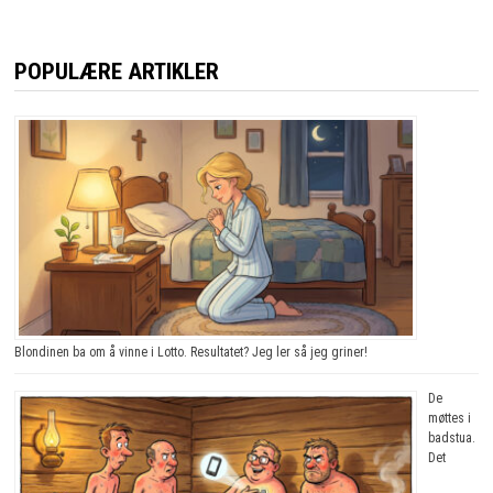
POPULÆRE ARTIKLER
Blondinen ba om å vinne i Lotto. Resultatet? Jeg ler så jeg griner!
De
møttes i
badstua.
Det