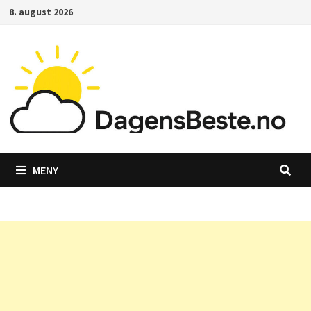
Gå
8. august 2026
til
innhold
MENY