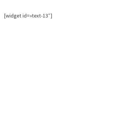
[widget id=»text-13″]