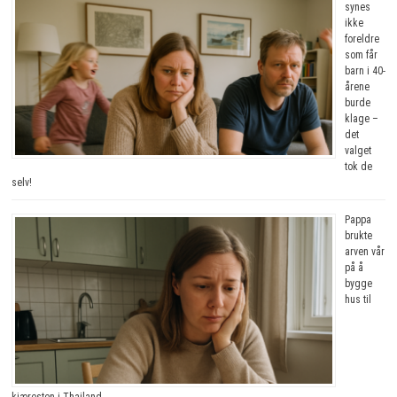
synes
ikke
foreldre
som får
barn i 40-
årene
burde
klage –
det
valget
tok de
selv!
Pappa
brukte
arven vår
på å
bygge
hus til