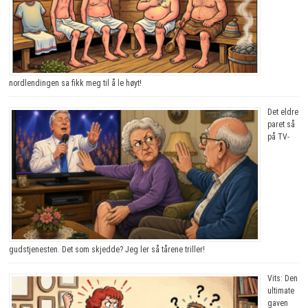
nordlendingen sa fikk meg til å le høyt!
Det eldre
paret så
på TV-
gudstjenesten. Det som skjedde? Jeg ler så tårene triller!
Vits: Den
ultimate
gaven