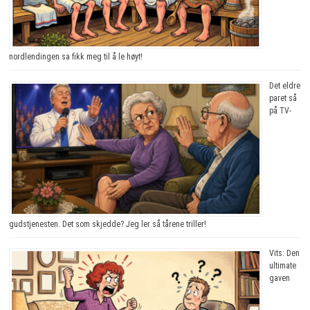
nordlendingen sa fikk meg til å le høyt!
Det eldre
paret så
på TV-
gudstjenesten. Det som skjedde? Jeg ler så tårene triller!
Vits: Den
ultimate
gaven