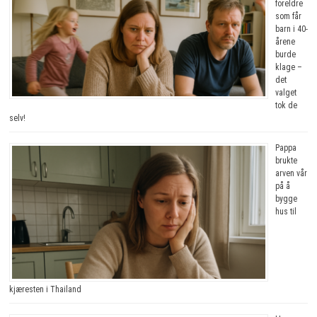
foreldre
som får
barn i 40-
årene
burde
klage –
det
valget
tok de
selv!
Pappa
brukte
arven vår
på å
bygge
hus til
kjæresten i Thailand