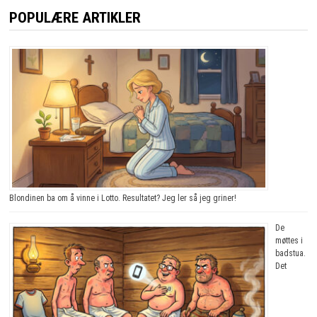
POPULÆRE ARTIKLER
Blondinen ba om å vinne i Lotto. Resultatet? Jeg ler så jeg griner!
De
møttes i
badstua.
Det