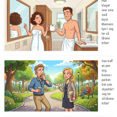
Hun
klaget
over sine
små
bryst.
Mannens
tips? Jeg
ler så
tårene
triller!
Han traff
en pen
ung
kvinne i
parken.
Det som
skjedde?
Jeg ler
så tårene
triller!