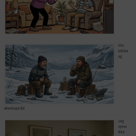
Vits:
Isfiske
og
ekteskapsråd
Jeg
synes
ikke