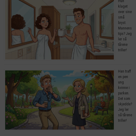
Hun
klaget
over sine
små
bryst.
Mannens
tips? Jeg
ler så
tårene
triller!
Han traff
en pen
ung
kvinne i
parken.
Det som
skjedde?
Jeg ler
så tårene
triller!