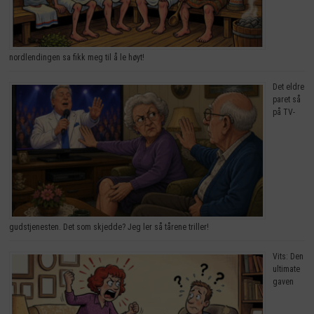
nordlendingen sa fikk meg til å le høyt!
Det eldre
paret så
på TV-
gudstjenesten. Det som skjedde? Jeg ler så tårene triller!
Vits: Den
ultimate
gaven