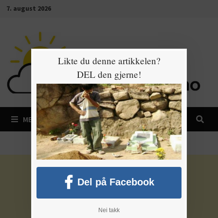
Gå
7. august 2026
til
innhold
Likte du denne artikkelen?
DEL den gjerne!
MENY
Del på Facebook
Nei takk