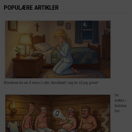
POPULÆRE ARTIKLER
Blondinen ba om å vinne i Lotto. Resultatet? Jeg ler så jeg griner!
De
møttes i
badstua.
Det