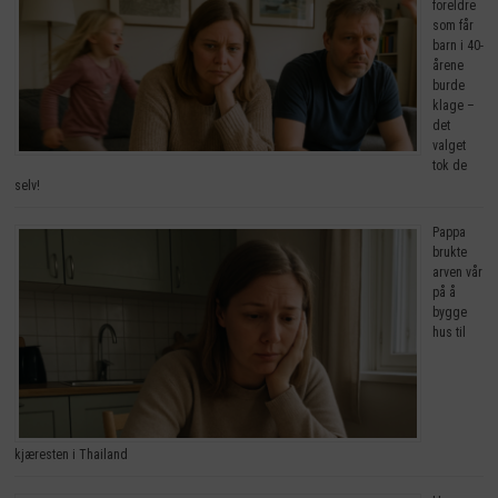
foreldre
som får
barn i 40-
årene
burde
klage –
det
valget
tok de
selv!
Pappa
brukte
arven vår
på å
bygge
hus til
kjæresten i Thailand