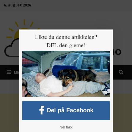
Gå
6. august 2026
til
innhold
Likte du denne artikkelen?
DEL den gjerne!
MENY
Del på Facebook
Nei takk