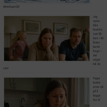
ekteskapsråd
Jeg
synes
ikke
foreldre
som får
barn i 40-
årene
burde
klage –
det
valget
tok de
selv!
Pappa
brukte
arven vår
på å
bygge
hus til