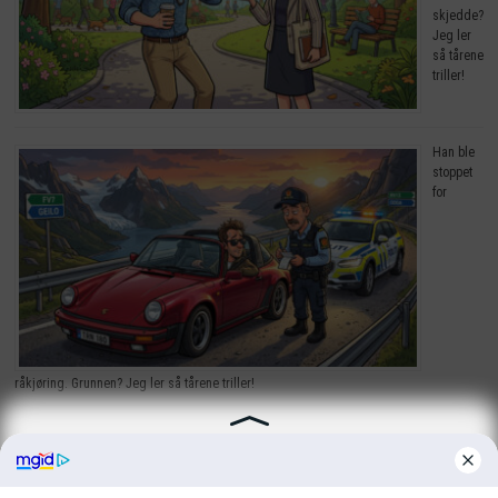
skjedde?
Jeg ler
så tårene
triller!
Han ble
stoppet
for
råkjøring. Grunnen? Jeg ler så tårene triller!