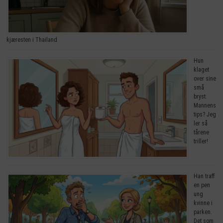
kjæresten i Thailand
Hun
klaget
over sine
små
bryst.
Mannens
tips? Jeg
ler så
tårene
triller!
Han traff
en pen
ung
kvinne i
parken.
Det som