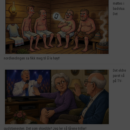
møttes i
badstua.
Det
nordlendingen sa fikk meg til å le høyt!
Det eldre
paret så
på TV-
gudstjenesten. Det som skjedde? Jeg ler så tårene triller!