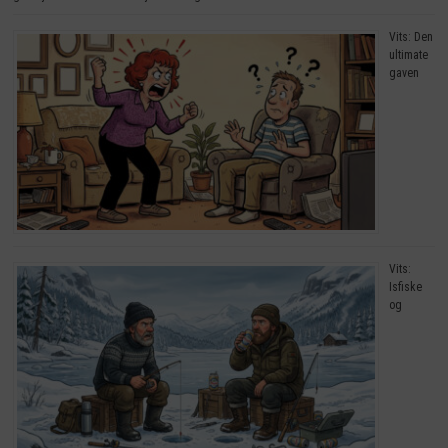
Vits: Den
ultimate
gaven
Vits:
Isfiske
og