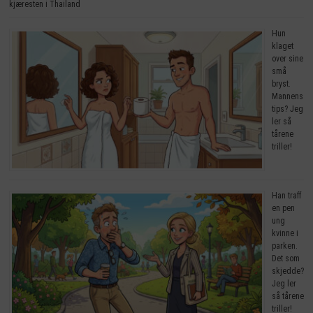
kjæresten i Thailand
Hun
klaget
over sine
små
bryst.
Mannens
tips? Jeg
ler så
tårene
triller!
Han traff
en pen
ung
kvinne i
parken.
Det som
skjedde?
Jeg ler
så tårene
triller!