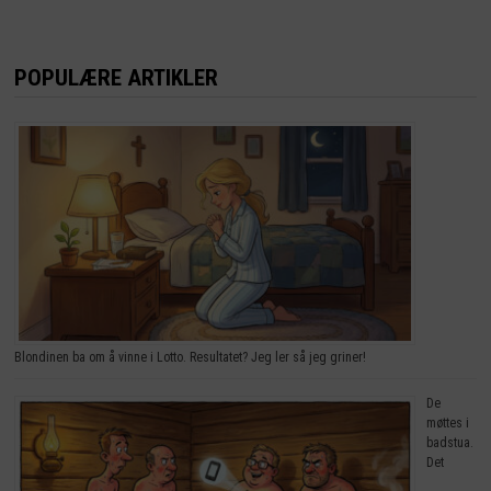
POPULÆRE ARTIKLER
Blondinen ba om å vinne i Lotto. Resultatet? Jeg ler så jeg griner!
De
møttes i
badstua.
Det