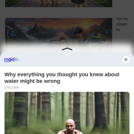
Han ble
stoppet
for
råkjøring. Grunnen? Jeg ler så tårene triller!
Copyright © 2026
Dagens Beste
. Drevet av
WordPress
og
Bam
.