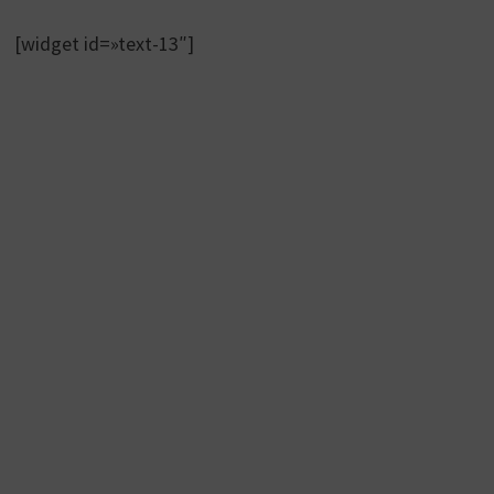
[widget id=»text-13″]