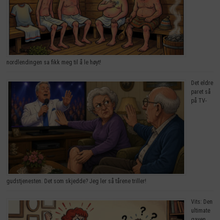
nordlendingen sa fikk meg til å le høyt!
Det eldre
paret så
på TV-
gudstjenesten. Det som skjedde? Jeg ler så tårene triller!
Vits: Den
ultimate
gaven