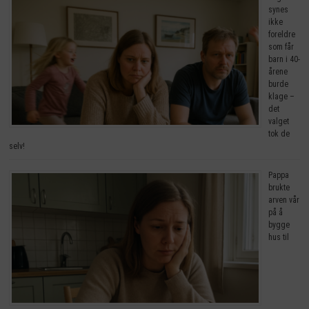
synes
ikke
foreldre
som får
barn i 40-
årene
burde
klage –
det
valget
tok de
selv!
Pappa
brukte
arven vår
på å
bygge
hus til