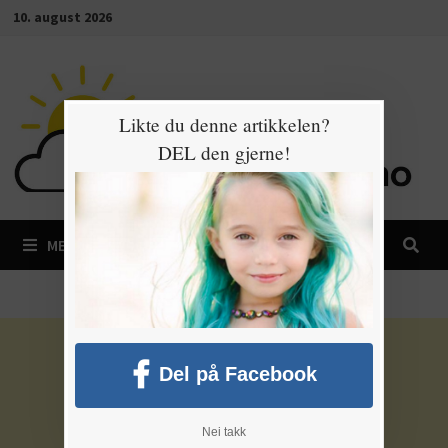
Gå
10. august 2026
til
innhold
Likte du denne artikkelen?
DEL den gjerne!
MENY
Del på Facebook
Nei takk