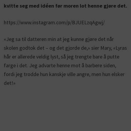
kvitte seg med idéen før moren lot henne gjøre det.
https://www.instagram.com/p/BJUELzqAgwj/
«Jeg sa til datteren min at jeg kunne gjøre det når
skolen godtok det – og det gjorde de,» sier Mary, «Lyras
hår er allerede veldig lyst, så jeg trengte bare å putte
farge i det. Jeg advarte henne mot å barbere siden,
fordi jeg trodde hun kanskje ville angre, men hun elsker
det!»