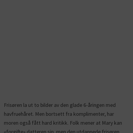
Frisøren la ut to bilder av den glade 6-åringen med
havfruehåret. Men bortsett fra komplimenter, har
moren også fått hard kritikk. Folk mener at Mary kan
«forgifte» datteren sin, men den utdannede frisøren