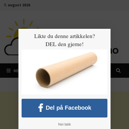
Gå
7. august 2026
til
innhold
Likte du denne artikkelen?
DEL den gjerne!
MENY
Del på Facebook
Nei takk