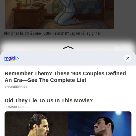
Blondinen ba om å vinne i Lotto. Resultatet? Jeg ler så jeg griner!
De
møttes i
badstua.
Det
nordlendingen sa fikk meg til å le høyt!
Det eldre
paret så
på TV-