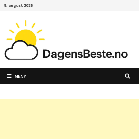
Gå
9. august 2026
til
innhold
MENY