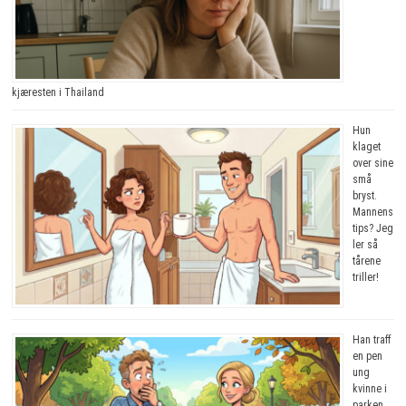
kjæresten i Thailand
Hun
klaget
over sine
små
bryst.
Mannens
tips? Jeg
ler så
tårene
triller!
Han traff
en pen
ung
kvinne i
parken.