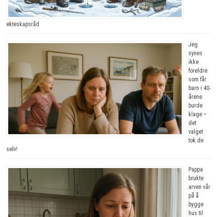
ekteskapsråd
Jeg
synes
ikke
foreldre
som får
barn i 40-
årene
burde
klage –
det
valget
tok de
selv!
Pappa
brukte
arven vår
på å
bygge
hus til