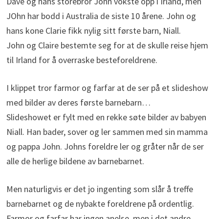
Dave og hans storebror John vokste opp i Irland, men
JOhn har bodd i Australia de siste 10 årene. John og
hans kone Clarie fikk nylig sitt første barn, Niall.
John og Claire bestemte seg for at de skulle reise hjem
til Irland for å overraske besteforeldrene.
I klippet tror farmor og farfar at de ser på et slideshow
med bilder av deres første barnebarn…
Slideshowet er fylt med en rekke søte bilder av babyen
Niall. Han bader, sover og ler sammen med sin mamma
og pappa John. Johns foreldre ler og gråter når de ser
alle de herlige bildene av barnebarnet.
Men naturligvis er det jo ingenting som slår å treffe
barnebarnet og de nybakte foreldrene på ordentlig.
Farmor og farfar har ingen anelse, men i det andre