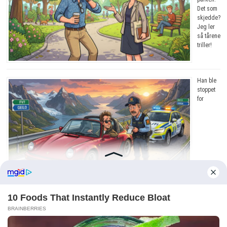
Det som
skjedde?
Jeg ler
så tårene
triller!
Han ble
stoppet
for
råkjøring. Grunnen? Jeg ler så tårene triller!