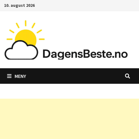
Gå
10. august 2026
til
innhold
MENY