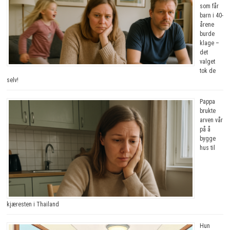
som får
barn i 40-
årene
burde
klage –
det
valget
tok de
selv!
Pappa
brukte
arven vår
på å
bygge
hus til
kjæresten i Thailand
Hun