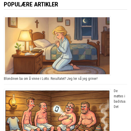
POPULÆRE ARTIKLER
Blondinen ba om å vinne i Lotto. Resultatet? Jeg ler så jeg griner!
De
møttes i
badstua.
Det