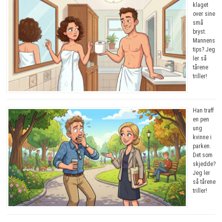
klaget
over sine
små
bryst.
Mannens
tips? Jeg
ler så
tårene
triller!
Han traff
en pen
ung
kvinne i
parken.
Det som
skjedde?
Jeg ler
så tårene
triller!