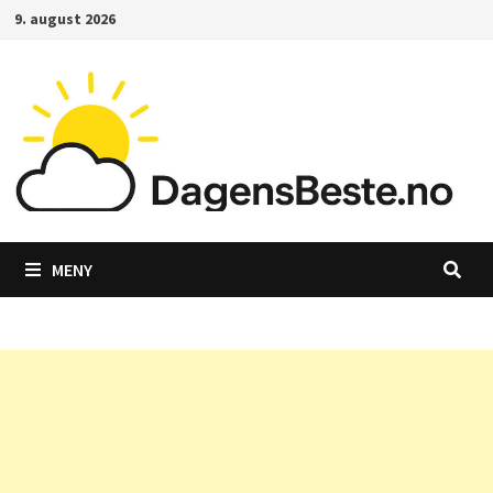
Gå
9. august 2026
til
innhold
MENY