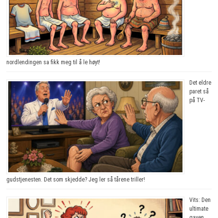
nordlendingen sa fikk meg til å le høyt!
Det eldre
paret så
på TV-
gudstjenesten. Det som skjedde? Jeg ler så tårene triller!
Vits: Den
ultimate
gaven