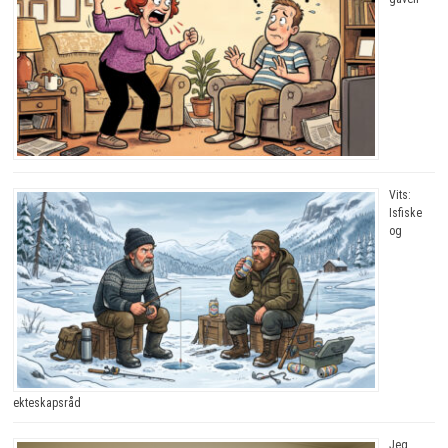
Vits:
Isfiske
og
ekteskapsråd
Jeg