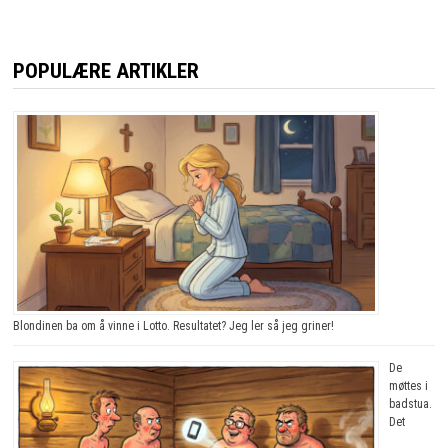
POPULÆRE ARTIKLER
Blondinen ba om å vinne i Lotto. Resultatet? Jeg ler så jeg griner!
De
møttes i
badstua.
Det