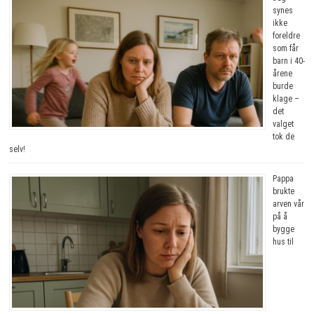
synes
ikke
foreldre
som får
barn i 40-
årene
burde
klage –
det
valget
tok de
selv!
Pappa
brukte
arven vår
på å
bygge
hus til