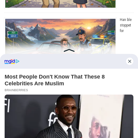
Han ble
stoppet
for
råkjøring. Grunnen? Jeg ler så tårene triller!
Copyright © 2026
Dagens Beste
. Drevet av
WordPress
og
Bam
.