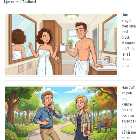
kjæresten i Thailand
Hun
klaget
over sine
små
bryst.
Mannens
tips? Jeg
ler så
tårene
triller!
Han traff
en pen
ung
kvinne i
parken.
Det som
skjedde?
Jeg ler
så tårene
triller!