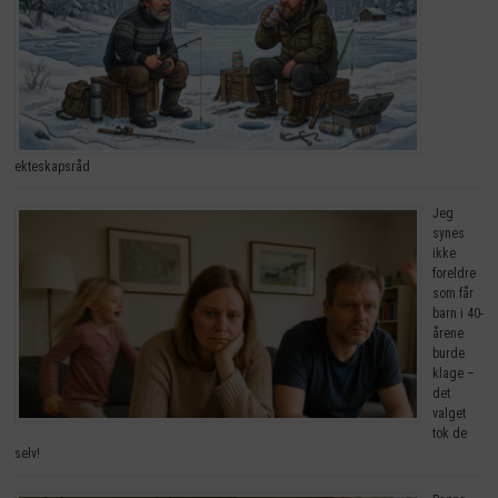
ekteskapsråd
Jeg
synes
ikke
foreldre
som får
barn i 40-
årene
burde
klage –
det
valget
tok de
selv!