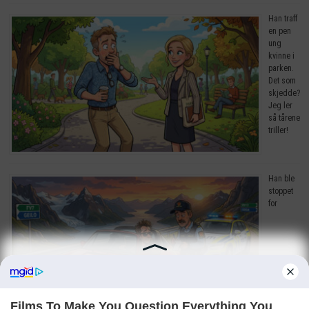
Han traff
en pen
ung
kvinne i
parken.
Det som
skjedde?
Jeg ler
så tårene
triller!
Han ble
stoppet
for