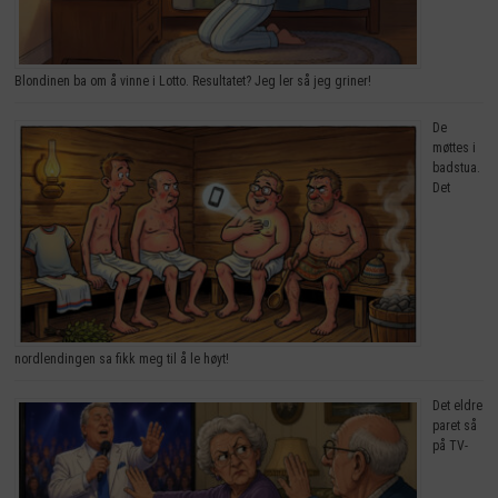
Blondinen ba om å vinne i Lotto. Resultatet? Jeg ler så jeg griner!
De
møttes i
badstua.
Det
nordlendingen sa fikk meg til å le høyt!
Det eldre
paret så
på TV-