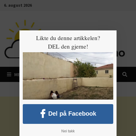
Gå
6. august 2026
til
innhold
Likte du denne artikkelen?
DEL den gjerne!
MENY
Del på Facebook
Nei takk