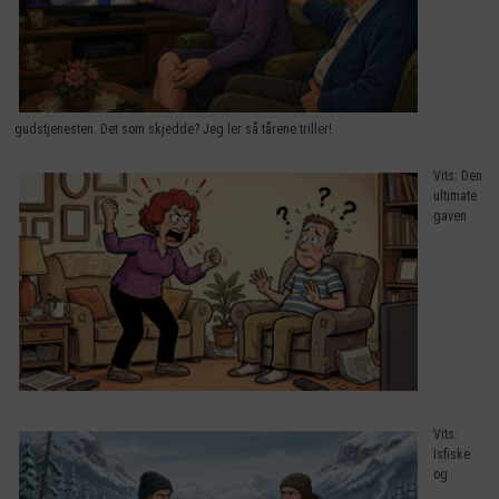
gudstjenesten. Det som skjedde? Jeg ler så tårene triller!
Vits: Den
ultimate
gaven
Vits:
Isfiske
og