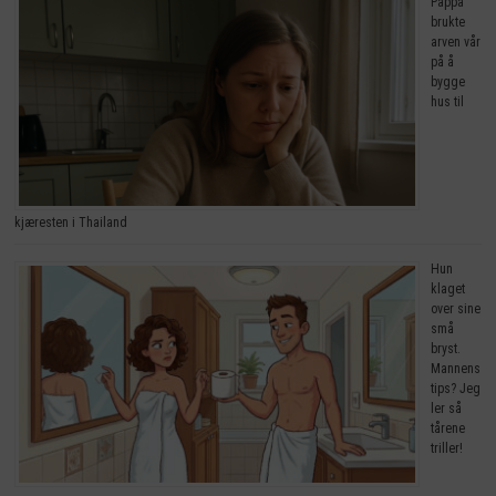
Pappa
brukte
arven vår
på å
bygge
hus til
kjæresten i Thailand
Hun
klaget
over sine
små
bryst.
Mannens
tips? Jeg
ler så
tårene
triller!