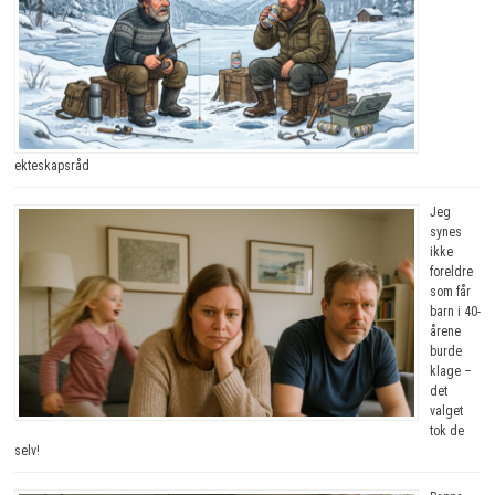
ekteskapsråd
Jeg
synes
ikke
foreldre
som får
barn i 40-
årene
burde
klage –
det
valget
tok de
selv!