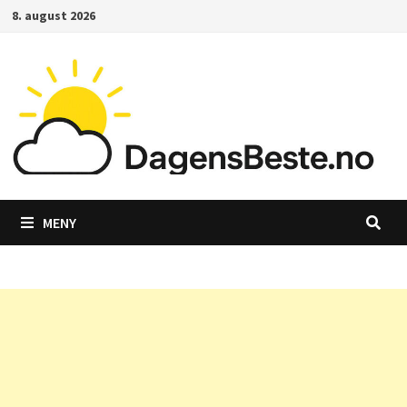
Gå
8. august 2026
til
innhold
MENY