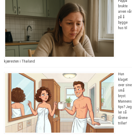
Pappa
brukte
arven vår
på å
bygge
hus til
kjæresten i Thailand
Hun
klaget
over sine
små
bryst.
Mannens
tips? Jeg
ler så
tårene
triller!