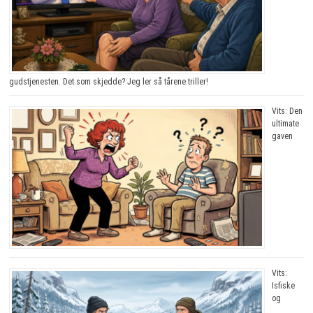
gudstjenesten. Det som skjedde? Jeg ler så tårene triller!
Vits: Den
ultimate
gaven
Vits:
Isfiske
og