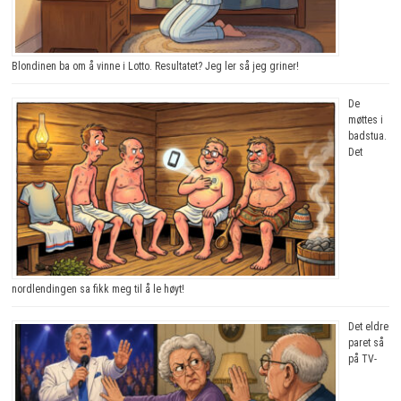
Blondinen ba om å vinne i Lotto. Resultatet? Jeg ler så jeg griner!
De
møttes i
badstua.
Det
nordlendingen sa fikk meg til å le høyt!
Det eldre
paret så
på TV-