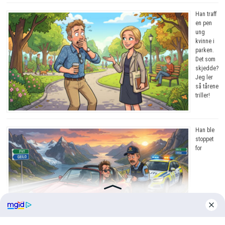
Han traff
en pen
ung
kvinne i
parken.
Det som
skjedde?
Jeg ler
så tårene
triller!
Han ble
stoppet
for