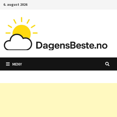
Gå
6. august 2026
til
innhold
MENY