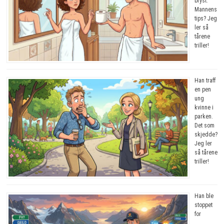
bryst.
Mannens
tips? Jeg
ler så
tårene
triller!
Han traff
en pen
ung
kvinne i
parken.
Det som
skjedde?
Jeg ler
så tårene
triller!
Han ble
stoppet
for