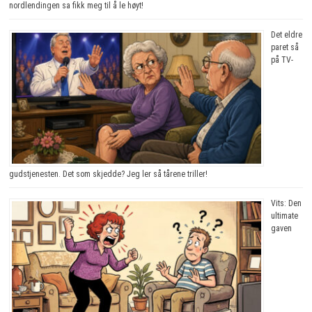
nordlendingen sa fikk meg til å le høyt!
Det eldre
paret så
på TV-
gudstjenesten. Det som skjedde? Jeg ler så tårene triller!
Vits: Den
ultimate
gaven