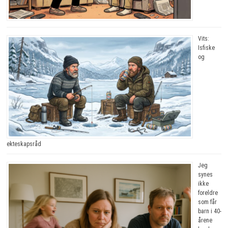
Vits:
Isfiske
og
ekteskapsråd
Jeg
synes
ikke
foreldre
som får
barn i 40-
årene