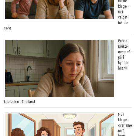
burde
klage –
det
valget
tok de
selv!
Pappa
brukte
arven vår
på å
bygge
hus til
kjæresten i Thailand
Hun
klaget
over sine
små