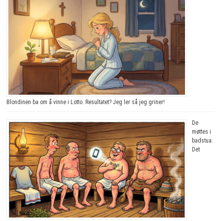
Blondinen ba om å vinne i Lotto. Resultatet? Jeg ler så jeg griner!
De
møttes i
badstua.
Det