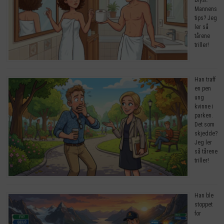
Mannens
tips? Jeg
ler så
tårene
triller!
Han traff
en pen
ung
kvinne i
parken.
Det som
skjedde?
Jeg ler
så tårene
triller!
Han ble
stoppet
for