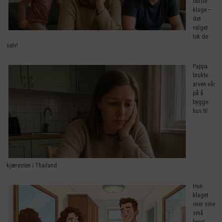
burde
klage –
det
valget
tok de
selv!
Pappa
brukte
arven vår
på å
bygge
hus til
kjæresten i Thailand
Hun
klaget
over sine
små
bryst.