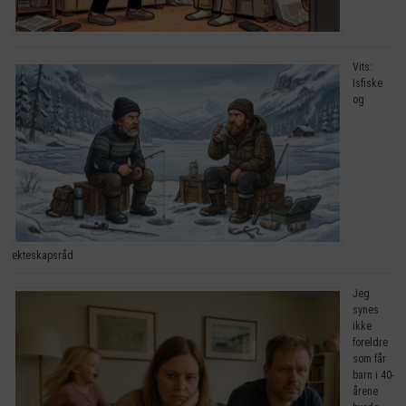
Vits:
Isfiske
og
ekteskapsråd
Jeg
synes
ikke
foreldre
som får
barn i 40-
årene