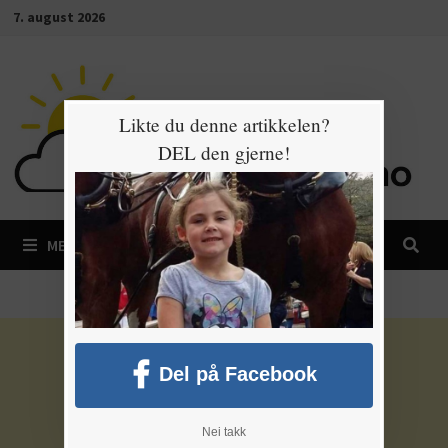
Gå
7. august 2026
til
innhold
Likte du denne artikkelen?
DEL den gjerne!
MENY
Del på Facebook
Nei takk