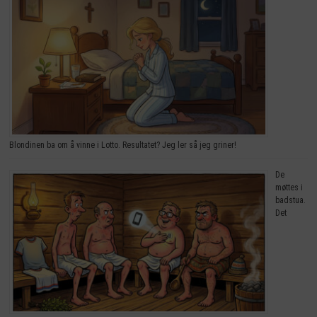
Blondinen ba om å vinne i Lotto. Resultatet? Jeg ler så jeg griner!
De
møttes i
badstua.
Det