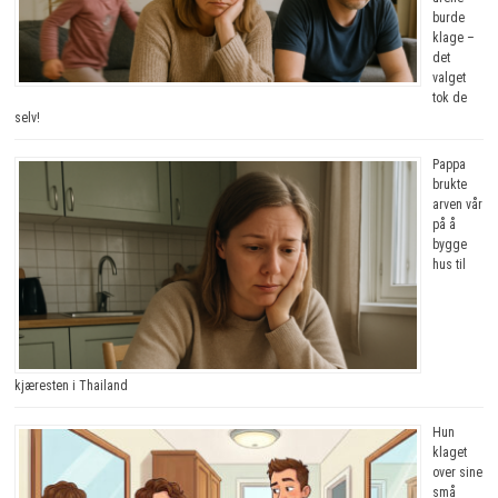
burde
klage –
det
valget
tok de
selv!
Pappa
brukte
arven vår
på å
bygge
hus til
kjæresten i Thailand
Hun
klaget
over sine
små