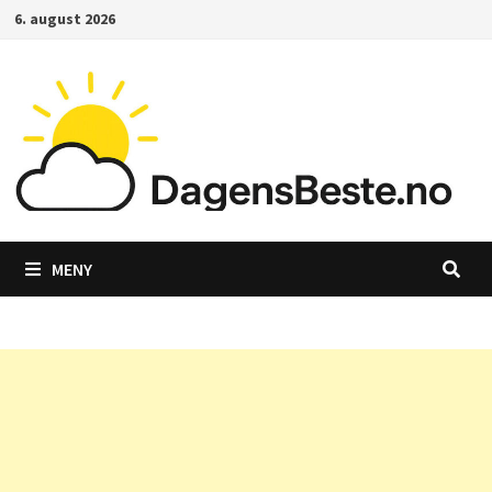
Gå
6. august 2026
til
innhold
MENY