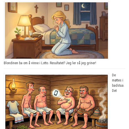
Blondinen ba om å vinne i Lotto. Resultatet? Jeg ler så jeg griner!
De
møttes i
badstua.
Det