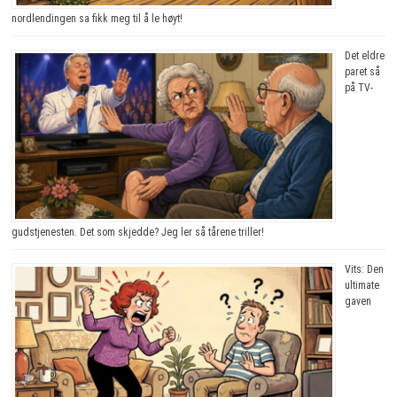
nordlendingen sa fikk meg til å le høyt!
Det eldre
paret så
på TV-
gudstjenesten. Det som skjedde? Jeg ler så tårene triller!
Vits: Den
ultimate
gaven