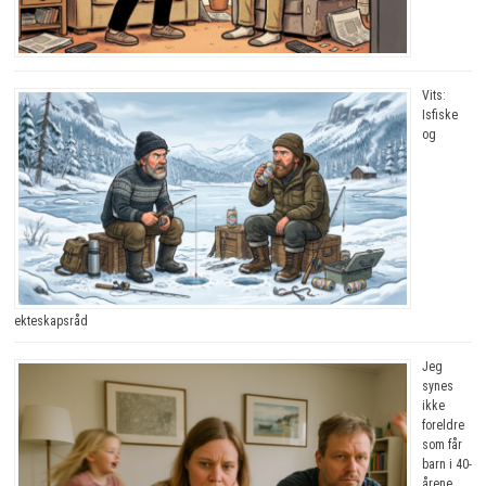
Vits:
Isfiske
og
ekteskapsråd
Jeg
synes
ikke
foreldre
som får
barn i 40-
årene