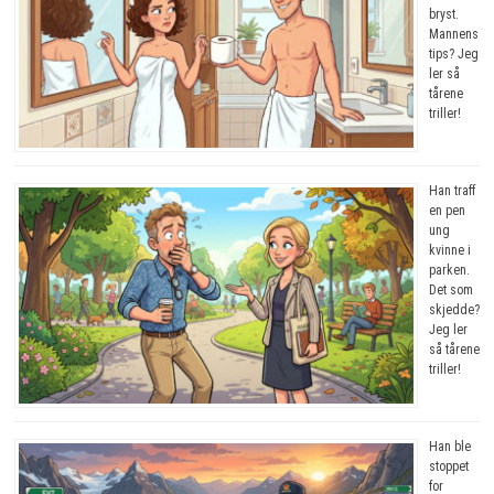
bryst.
Mannens
tips? Jeg
ler så
tårene
triller!
Han traff
en pen
ung
kvinne i
parken.
Det som
skjedde?
Jeg ler
så tårene
triller!
Han ble
stoppet
for