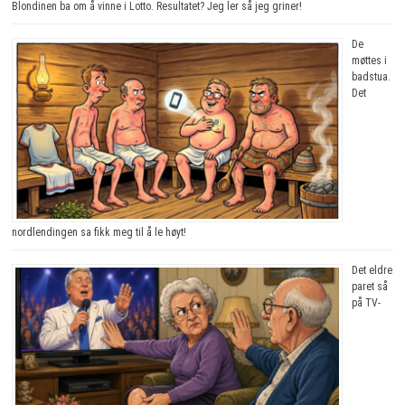
Blondinen ba om å vinne i Lotto. Resultatet? Jeg ler så jeg griner!
De
møttes i
badstua.
Det
nordlendingen sa fikk meg til å le høyt!
Det eldre
paret så
på TV-