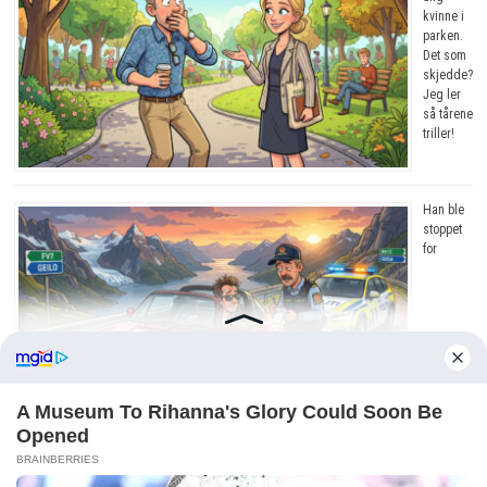
kvinne i
parken.
Det som
skjedde?
Jeg ler
så tårene
triller!
Han ble
stoppet
for
råkjøring. Grunnen? Jeg ler så tårene triller!