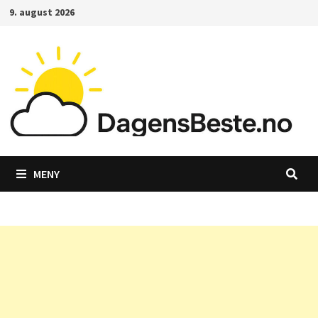
Gå
9. august 2026
til
innhold
MENY