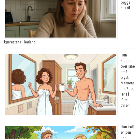
bygge
hus til
kjæresten i Thailand
Hun
klaget
over sine
små
bryst.
Mannens
tips? Jeg
ler så
tårene
triller!
Han traff
en pen
ung