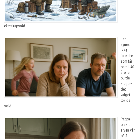
ekteskapsråd
Jeg
synes
ikke
foreldre
som får
barn i 40-
årene
burde
klage –
det
valget
tok de
selv!
Pappa
brukte
arven vår
på å