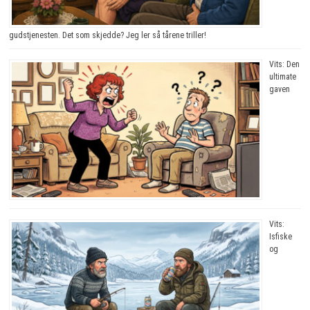
gudstjenesten. Det som skjedde? Jeg ler så tårene triller!
Vits: Den
ultimate
gaven
Vits:
Isfiske
og