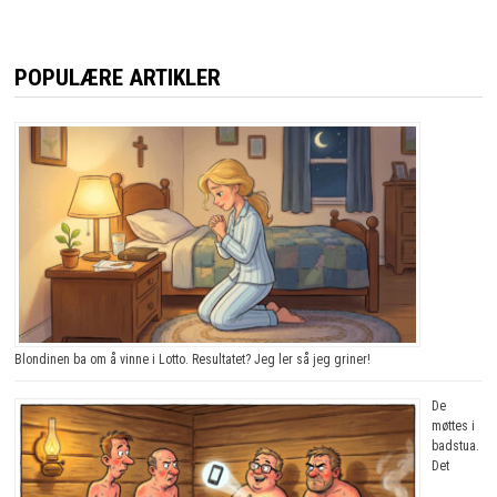
POPULÆRE ARTIKLER
Blondinen ba om å vinne i Lotto. Resultatet? Jeg ler så jeg griner!
De
møttes i
badstua.
Det