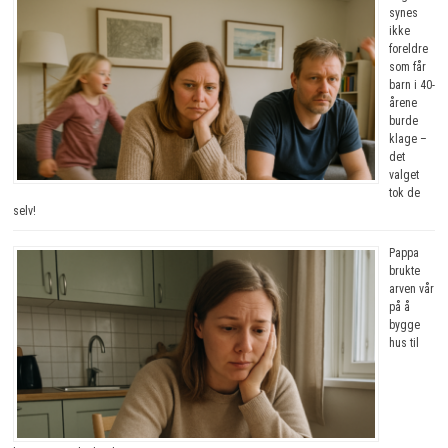
synes
ikke
foreldre
som får
barn i 40-
årene
burde
klage –
det
valget
tok de
selv!
Pappa
brukte
arven vår
på å
bygge
hus til