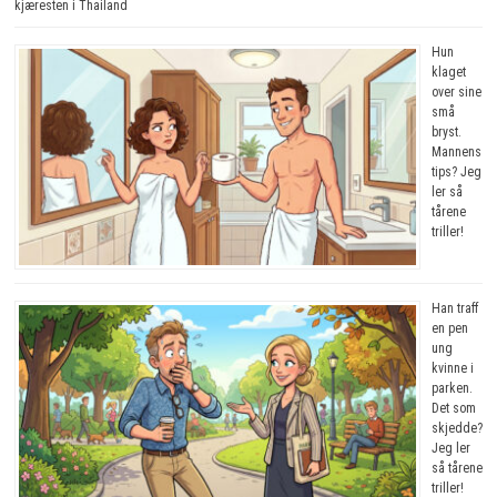
kjæresten i Thailand
Hun
klaget
over sine
små
bryst.
Mannens
tips? Jeg
ler så
tårene
triller!
Han traff
en pen
ung
kvinne i
parken.
Det som
skjedde?
Jeg ler
så tårene
triller!