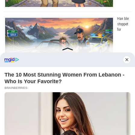
Han ble
stoppet
for
råkjøring. Grunnen? Jeg ler så tårene triller!
Copyright © 2026
Dagens Beste
. Drevet av
WordPress
og
Bam
.