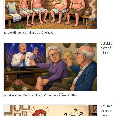
nordlendingen sa fikk meg til å le høyt!
Det eldre
paret så
på TV-
gudstjenesten. Det som skjedde? Jeg ler så tårene triller!
Vits: Den
ultimate
gaven