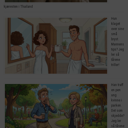
kjæresten i Thailand
Hun
klaget
over sine
små
bryst.
Mannens
tips? Jeg
ler så
tårene
triller!
Han traff
en pen
ung
kvinne i
parken.
Det som
skjedde?
Jeg ler
så tårene