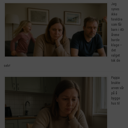
Jeg
synes
ikke
foreldre
som får
barn i 40-
årene
burde
klage –
det
valget
tok de
selv!
Pappa
brukte
arven vår
på å
bygge
hus til