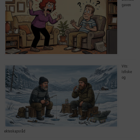
gaven
Vits:
Isfiske
og
ekteskapsråd