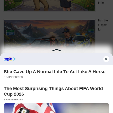
triller!
Han ble
stoppet
for
råkjøring. Grunnen? Jeg ler så tårene triller!
Copyright © 2026
Dagens Beste
. Drevet av
WordPress
og
Bam
.