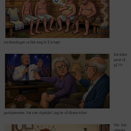
nordlendingen sa fikk meg til å le høyt!
Det eldre
paret så
på TV-
gudstjenesten. Det som skjedde? Jeg ler så tårene triller!
Vits: Den
ultimate