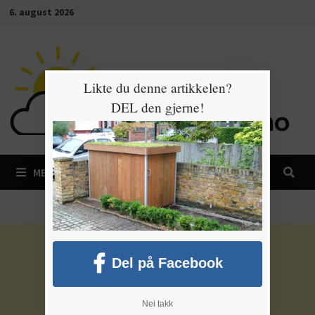
Gå
6. august 2026
til
innhold
Likte du denne artikkelen?
DEL den gjerne!
MENY
Del på Facebook
Nei takk