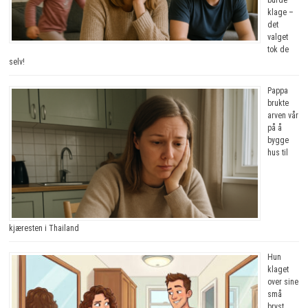
burde
klage –
det
valget
tok de
selv!
Pappa
brukte
arven vår
på å
bygge
hus til
kjæresten i Thailand
Hun
klaget
over sine
små
bryst.