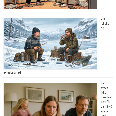
Vits:
Isfiske
og
ekteskapsråd
Jeg
synes
ikke
foreldre
som får
barn i 40-
årene