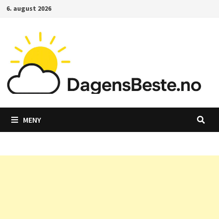
Gå
6. august 2026
til
innhold
MENY