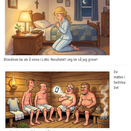
Blondinen ba om å vinne i Lotto. Resultatet? Jeg ler så jeg griner!
De
møttes i
badstua.
Det