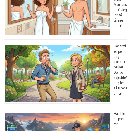
Mannens
tips? Jeg
ler så
tårene
triller!
Han traff
en pen
ung
kvinne i
parken.
Det som
skjedde?
Jeg ler
så tårene
triller!
Han ble
stoppet
for