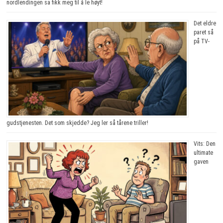
nordlendingen sa fikk meg til å le høyt!
Det eldre
paret så
på TV-
gudstjenesten. Det som skjedde? Jeg ler så tårene triller!
Vits: Den
ultimate
gaven