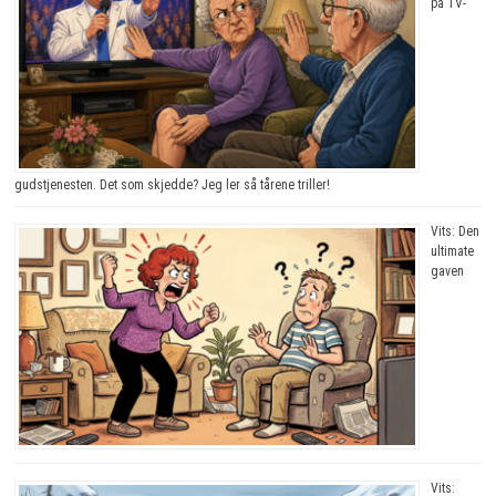
på TV-
gudstjenesten. Det som skjedde? Jeg ler så tårene triller!
Vits: Den
ultimate
gaven
Vits: