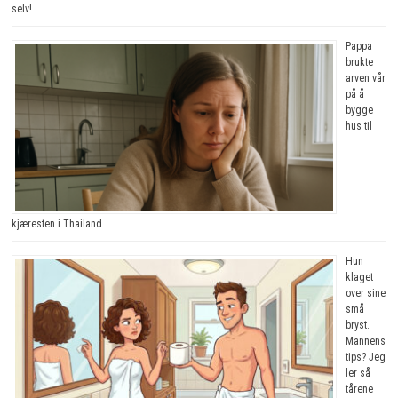
selv!
Pappa
brukte
arven vår
på å
bygge
hus til
kjæresten i Thailand
Hun
klaget
over sine
små
bryst.
Mannens
tips? Jeg
ler så
tårene