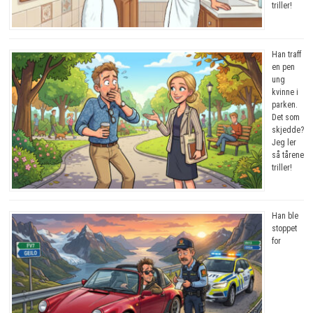
triller!
Han traff
en pen
ung
kvinne i
parken.
Det som
skjedde?
Jeg ler
så tårene
triller!
Han ble
stoppet
for