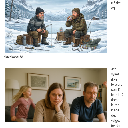
Isfiske
og
ekteskapsråd
Jeg
synes
ikke
foreldre
som får
barn i 40-
årene
burde
klage –
det
valget
tok de