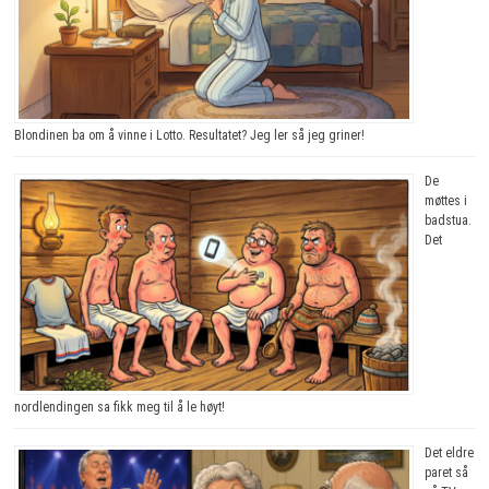
Blondinen ba om å vinne i Lotto. Resultatet? Jeg ler så jeg griner!
De
møttes i
badstua.
Det
nordlendingen sa fikk meg til å le høyt!
Det eldre
paret så