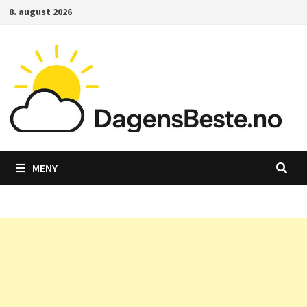
Gå
8. august 2026
til
innhold
MENY