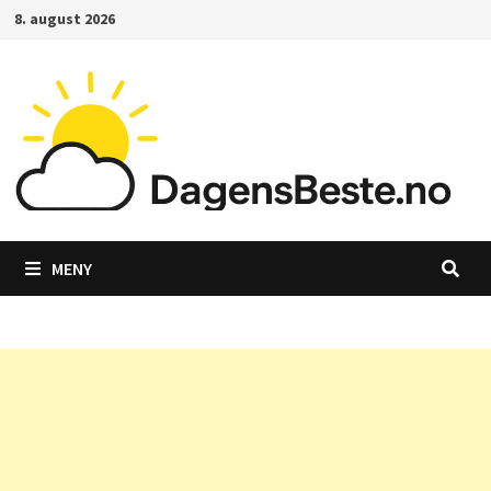
Gå
8. august 2026
til
innhold
MENY