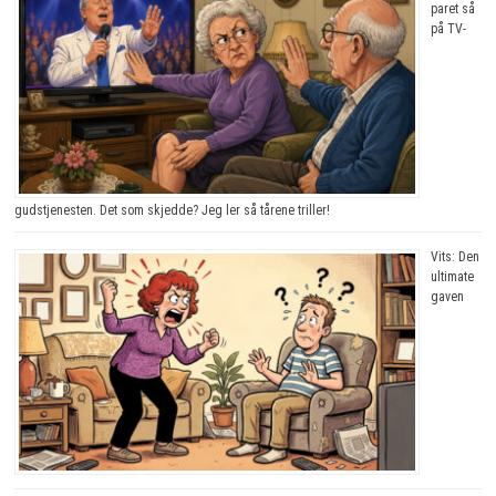
paret så
på TV-
gudstjenesten. Det som skjedde? Jeg ler så tårene triller!
Vits: Den
ultimate
gaven