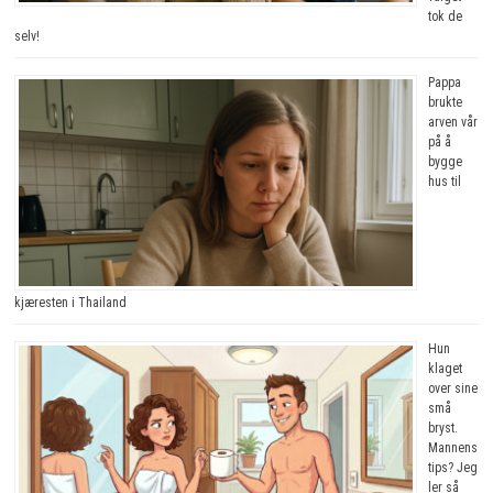
tok de
selv!
Pappa
brukte
arven vår
på å
bygge
hus til
kjæresten i Thailand
Hun
klaget
over sine
små
bryst.
Mannens
tips? Jeg
ler så