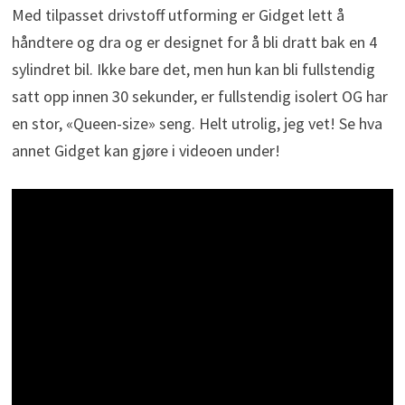
Med tilpasset drivstoff utforming er Gidget lett å
håndtere og dra og er designet for å bli dratt bak en 4
sylindret bil. Ikke bare det, men hun kan bli fullstendig
satt opp innen 30 sekunder, er fullstendig isolert OG har
en stor, «Queen-size» seng. Helt utrolig, jeg vet! Se hva
annet Gidget kan gjøre i videoen under!