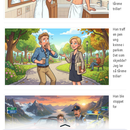
tårene
triller!
Han traff
en pen
ung
kvinne i
parken.
Det som
skjedde?
Jeg ler
så tårene
triller!
Han ble
stoppet
for