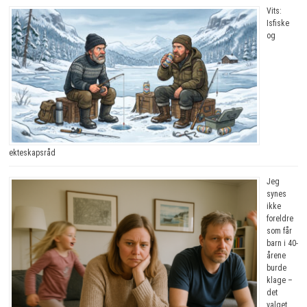
Vits:
Isfiske
og
ekteskapsråd
Jeg
synes
ikke
foreldre
som får
barn i 40-
årene
burde
klage –
det
valget