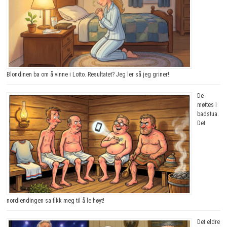
Blondinen ba om å vinne i Lotto. Resultatet? Jeg ler så jeg griner!
De
møttes i
badstua.
Det
nordlendingen sa fikk meg til å le høyt!
Det eldre