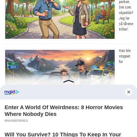
parken.
Det som
skjedde?
Jeg ler
så tårene
triller!
Han ble
stoppet
for
råkjøring. Grunnen? Jeg ler så tårene triller!