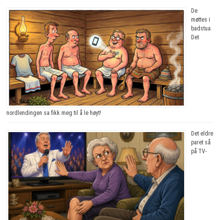
De
møttes i
badstua.
Det
nordlendingen sa fikk meg til å le høyt!
Det eldre
paret så
på TV-