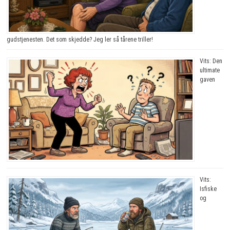
gudstjenesten. Det som skjedde? Jeg ler så tårene triller!
Vits: Den
ultimate
gaven
Vits:
Isfiske
og