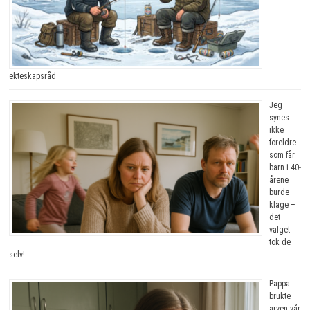
ekteskapsråd
Jeg
synes
ikke
foreldre
som får
barn i 40-
årene
burde
klage –
det
valget
tok de
selv!
Pappa
brukte
arven vår