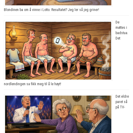
Blondinen ba om å vinne i Lotto. Resultatet? Jeg ler så jeg griner!
De
møttes i
badstua.
Det
nordlendingen sa fikk meg til å le høyt!
Det eldre
paret så
på TV-