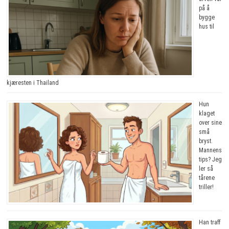
på å
bygge
hus til
kjæresten i Thailand
Hun
klaget
over sine
små
bryst.
Mannens
tips? Jeg
ler så
tårene
triller!
Han traff