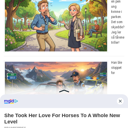
en pen
ung
kvinne i
parken.
Det som
skjedde?
Jeg ler
så tårene
triller!
Han ble
stoppet
for
råkjøring. Grunnen? Jeg ler så tårene triller!