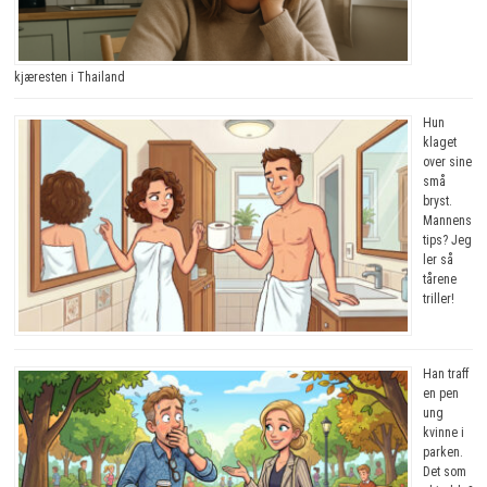
kjæresten i Thailand
Hun
klaget
over sine
små
bryst.
Mannens
tips? Jeg
ler så
tårene
triller!
Han traff
en pen
ung
kvinne i
parken.
Det som