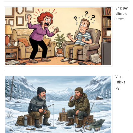
Vits: Den
ultimate
gaven
Vits:
Isfiske
og