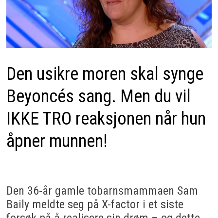
Den usikre moren skal synge
Beyoncés sang. Men du vil
IKKE TRO reaksjonen når hun
åpner munnen!
Den 36-år gamle tobarnsmammaen Sam
Baily meldte seg på X-factor i et siste
forsøk på å realisere sin drøm – og dette