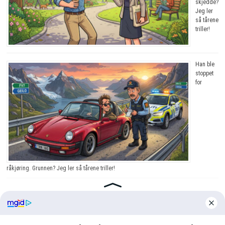
skjedde?
Jeg ler
så tårene
triller!
Han ble
stoppet
for
råkjøring. Grunnen? Jeg ler så tårene triller!