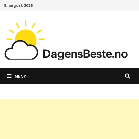
Gå
9. august 2026
til
innhold
MENY