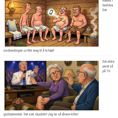
møttes i
badstua.
Det
nordlendingen sa fikk meg til å le høyt!
Det eldre
paret så
på TV-
gudstjenesten. Det som skjedde? Jeg ler så tårene triller!