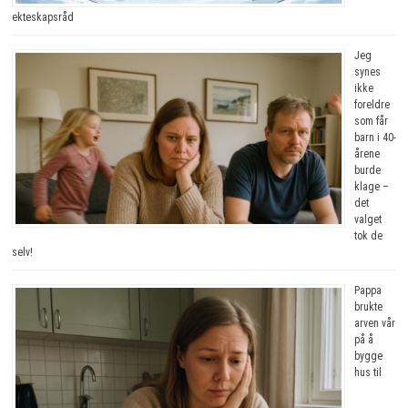
ekteskapsråd
Jeg
synes
ikke
foreldre
som får
barn i 40-
årene
burde
klage –
det
valget
tok de
selv!
Pappa
brukte
arven vår
på å
bygge
hus til