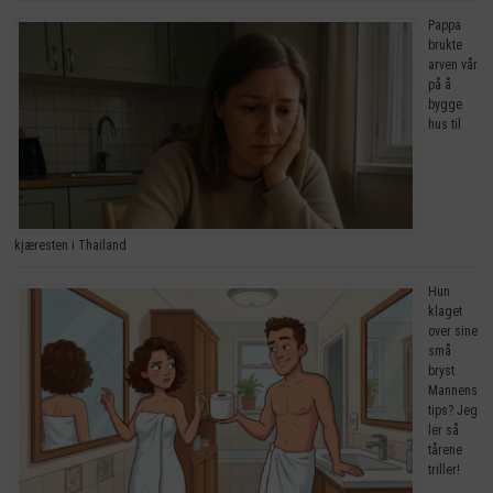
Pappa
brukte
arven vår
på å
bygge
hus til
kjæresten i Thailand
Hun
klaget
over sine
små
bryst.
Mannens
tips? Jeg
ler så
tårene
triller!