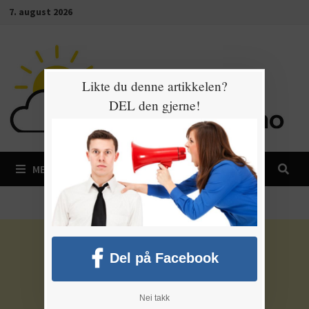
Gå
7. august 2026
til
innhold
Likte du denne artikkelen?
DEL den gjerne!
MENY
Del på Facebook
Nei takk