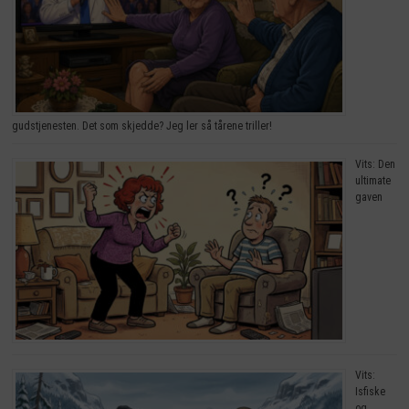
gudstjenesten. Det som skjedde? Jeg ler så tårene triller!
Vits: Den
ultimate
gaven
Vits:
Isfiske
og