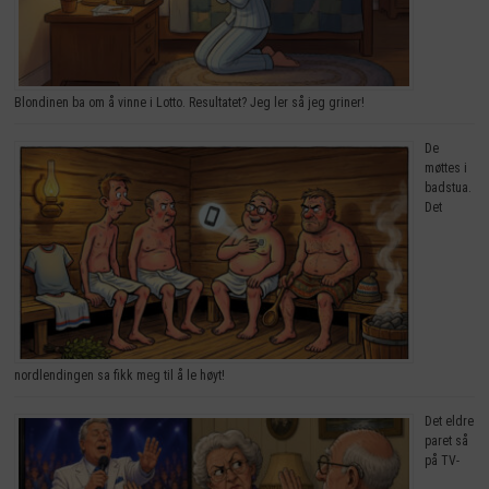
Blondinen ba om å vinne i Lotto. Resultatet? Jeg ler så jeg griner!
De
møttes i
badstua.
Det
nordlendingen sa fikk meg til å le høyt!
Det eldre
paret så
på TV-