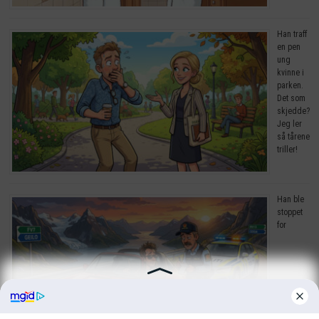
Han traff
en pen
ung
kvinne i
parken.
Det som
skjedde?
Jeg ler
så tårene
triller!
Han ble
stoppet
for