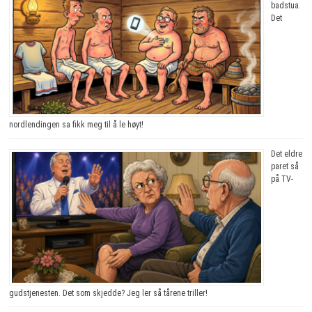
badstua.
Det
nordlendingen sa fikk meg til å le høyt!
Det eldre
paret så
på TV-
gudstjenesten. Det som skjedde? Jeg ler så tårene triller!