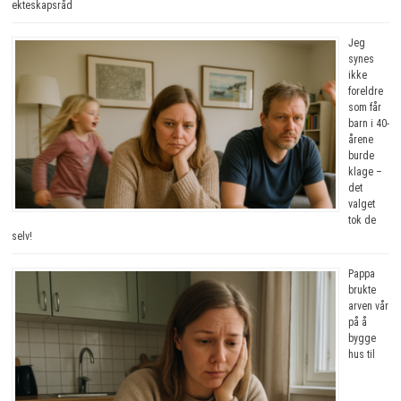
ekteskapsråd
Jeg
synes
ikke
foreldre
som får
barn i 40-
årene
burde
klage –
det
valget
tok de
selv!
Pappa
brukte
arven vår
på å
bygge
hus til