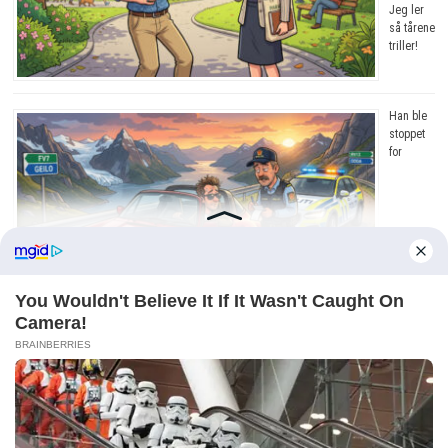
Jeg ler
så tårene
triller!
Han ble
stoppet
for
råkjøring. Grunnen? Jeg ler så tårene triller!