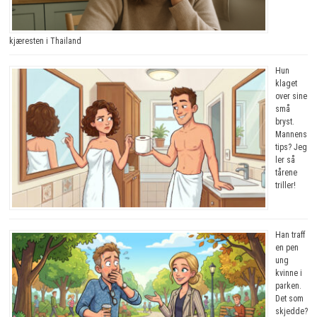
kjæresten i Thailand
Hun
klaget
over sine
små
bryst.
Mannens
tips? Jeg
ler så
tårene
triller!
Han traff
en pen
ung
kvinne i
parken.
Det som
skjedde?