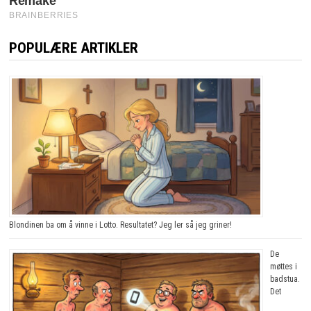
POPULÆRE ARTIKLER
Blondinen ba om å vinne i Lotto. Resultatet? Jeg ler så jeg griner!
De
møttes i
badstua.
Det