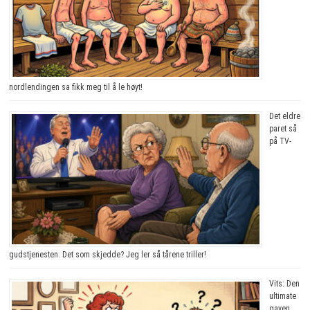
nordlendingen sa fikk meg til å le høyt!
Det eldre
paret så
på TV-
gudstjenesten. Det som skjedde? Jeg ler så tårene triller!
Vits: Den
ultimate
gaven