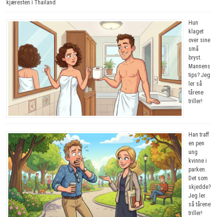
kjæresten i Thailand
Hun
klaget
over sine
små
bryst.
Mannens
tips? Jeg
ler så
tårene
triller!
Han traff
en pen
ung
kvinne i
parken.
Det som
skjedde?
Jeg ler
så tårene
triller!