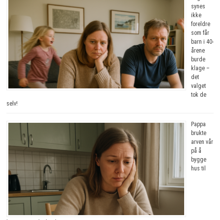
synes
ikke
foreldre
som får
barn i 40-
årene
burde
klage –
det
valget
tok de
selv!
Pappa
brukte
arven vår
på å
bygge
hus til