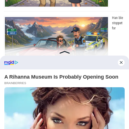
Han ble
stoppet
for
råkjøring. Grunnen? Jeg ler så tårene triller!
Copyright © 2026
Dagens Beste
. Drevet av
WordPress
og
Bam
.