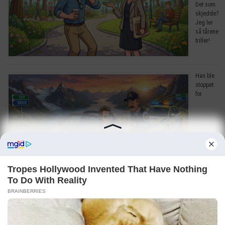
Det som
skjedde?
Jeg ler
så tårene
triller!
Han ble
stoppet
for
råkjøring. Grunnen? Jeg ler så tårene triller!