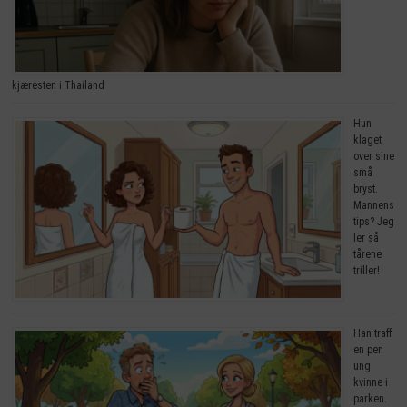
kjæresten i Thailand
Hun
klaget
over sine
små
bryst.
Mannens
tips? Jeg
ler så
tårene
triller!
Han traff
en pen
ung
kvinne i
parken.