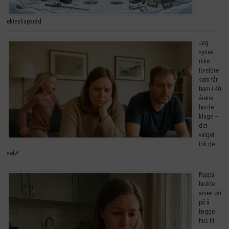
ekteskapsråd
Jeg
synes
ikke
foreldre
som får
barn i 40-
årene
burde
klage –
det
valget
tok de
selv!
Pappa
brukte
arven vår
på å
bygge
hus til