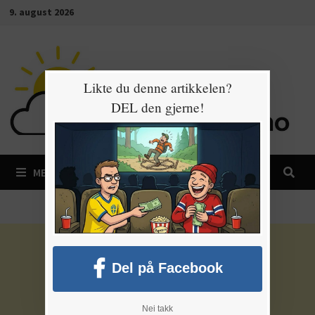
Gå
9. august 2026
til
innhold
Likte du denne artikkelen?
DEL den gjerne!
MENY
Del på Facebook
Nei takk