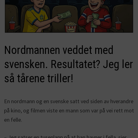
Nordmannen veddet med
svensken. Resultatet? Jeg ler
så tårene triller!
En nordmann og en svenske satt ved siden av hverandre
på kino, og filmen viste en mann som var på vei rett mot
en felle.
– Jeg satser en tusenlapp på at han havner i fella, sier