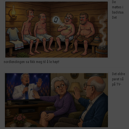
De
møttes i
badstua.
Det
nordlendingen sa fikk meg til å le høyt!
Det eldre
paret så
på TV-