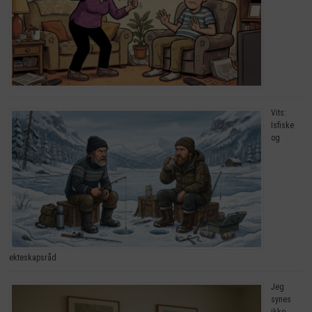
Vits:
Isfiske
og
ekteskapsråd
Jeg
synes