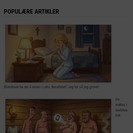
POPULÆRE ARTIKLER
Blondinen ba om å vinne i Lotto. Resultatet? Jeg ler så jeg griner!
De
møttes i
badstua.
Det