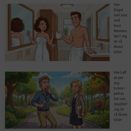
Hun
klaget
over sine
små
bryst.
Mannens
tips? Jeg
ler så
tårene
triller!
Han traff
en pen
ung
kvinne i
parken.
Det som
skjedde?
Jeg ler
så tårene
triller!