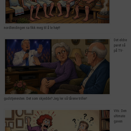
nordlendingen sa fikk meg til å le høyt!
Det eldre
paret så
på TV-
gudstjenesten. Det som skjedde? Jeg ler så tårene triller!
Vits: Den
ultimate
gaven