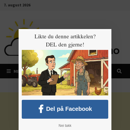
Gå
7. august 2026
til
innhold
Likte du denne artikkelen?
DEL den gjerne!
MENY
Del på Facebook
Nei takk