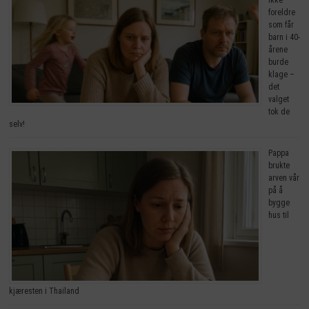
ikke
foreldre
som får
barn i 40-
årene
burde
klage –
det
valget
tok de
selv!
Pappa
brukte
arven vår
på å
bygge
hus til
kjæresten i Thailand