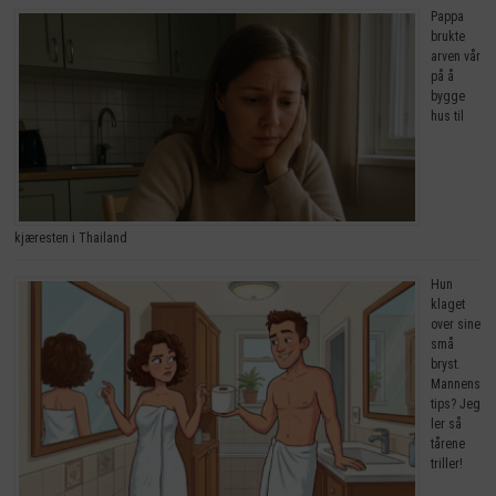
Pappa
brukte
arven vår
på å
bygge
hus til
kjæresten i Thailand
Hun
klaget
over sine
små
bryst.
Mannens
tips? Jeg
ler så
tårene
triller!