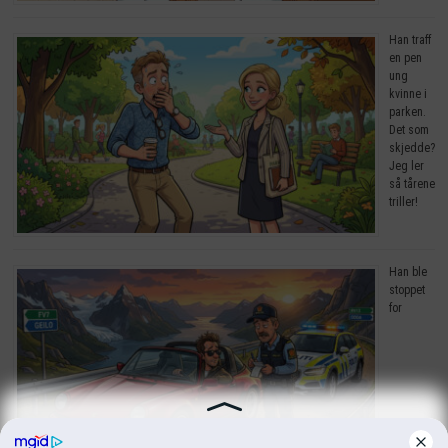
Han traff
en pen
ung
kvinne i
parken.
Det som
skjedde?
Jeg ler
så tårene
triller!
Han ble
stoppet
for