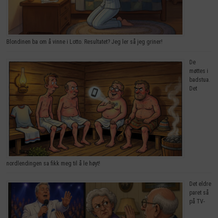
Blondinen ba om å vinne i Lotto. Resultatet? Jeg ler så jeg griner!
De
møttes i
badstua.
Det
nordlendingen sa fikk meg til å le høyt!
Det eldre
paret så
på TV-