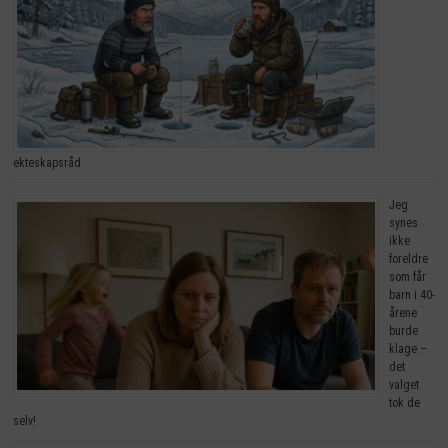
ekteskapsråd
Jeg
synes
ikke
foreldre
som får
barn i 40-
årene
burde
klage –
det
valget
tok de
selv!