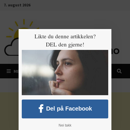
Gå
7. august 2026
til
innhold
Likte du denne artikkelen?
DEL den gjerne!
MENY
Del på Facebook
Nei takk