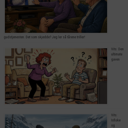
gudstjenesten. Det som skjedde? Jeg ler så tårene triller!
Vits: Den
ultimate
gaven
Vits:
Isfiske
og