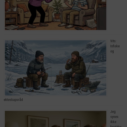
Vits:
Isfiske
og
ekteskapsråd
Jeg
synes
ikke