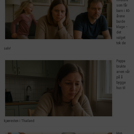
foreldre
som får
barn i 40-
årene
burde
klage –
det
valget
tok de
selv!
Pappa
brukte
arven vår
på å
bygge
hus til
kjæresten i Thailand
Hun