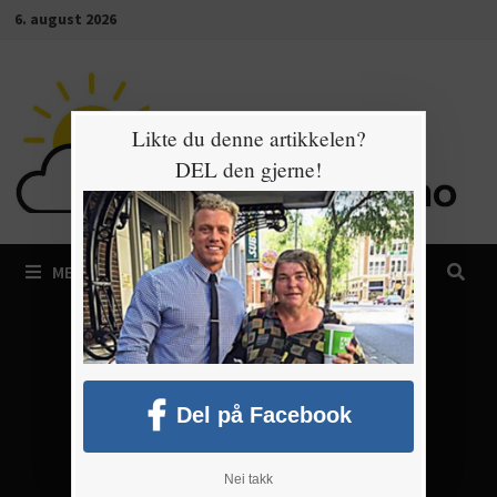
Gå
6. august 2026
til
innhold
Likte du denne artikkelen?
DEL den gjerne!
MENY
Del på Facebook
Nei takk