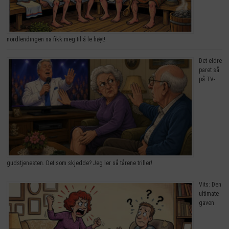
nordlendingen sa fikk meg til å le høyt!
Det eldre
paret så
på TV-
gudstjenesten. Det som skjedde? Jeg ler så tårene triller!
Vits: Den
ultimate
gaven