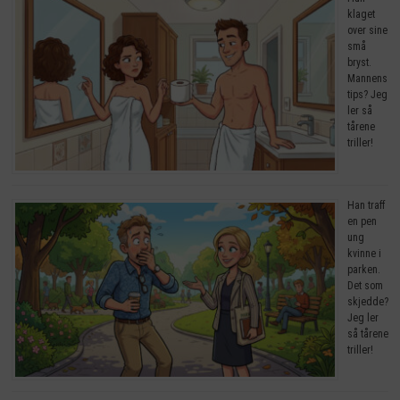
klaget
over sine
små
bryst.
Mannens
tips? Jeg
ler så
tårene
triller!
Han traff
en pen
ung
kvinne i
parken.
Det som
skjedde?
Jeg ler
så tårene
triller!