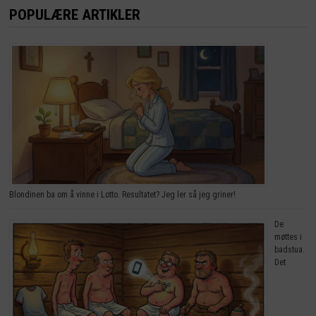
POPULÆRE ARTIKLER
Blondinen ba om å vinne i Lotto. Resultatet? Jeg ler så jeg griner!
De
møttes i
badstua.
Det