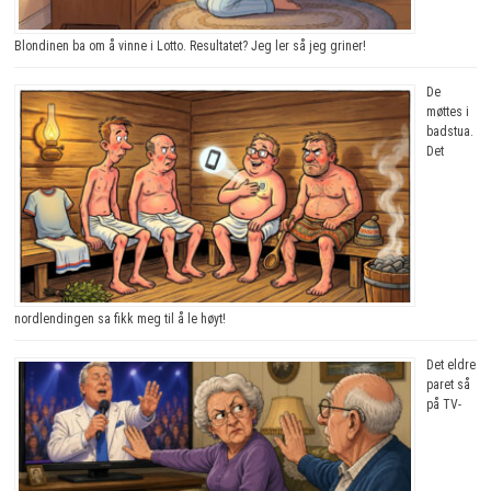
Blondinen ba om å vinne i Lotto. Resultatet? Jeg ler så jeg griner!
De
møttes i
badstua.
Det
nordlendingen sa fikk meg til å le høyt!
Det eldre
paret så
på TV-