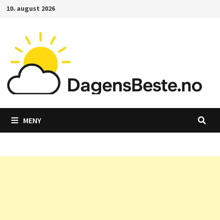
Gå
10. august 2026
til
innhold
MENY