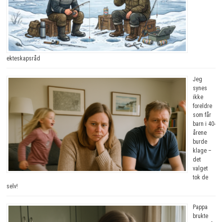
ekteskapsråd
Jeg
synes
ikke
foreldre
som får
barn i 40-
årene
burde
klage –
det
valget
tok de
selv!
Pappa
brukte