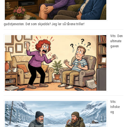
gudstjenesten. Det som skjedde? Jeg ler så tårene triller!
Vits: Den
ultimate
gaven
Vits:
Isfiske
og